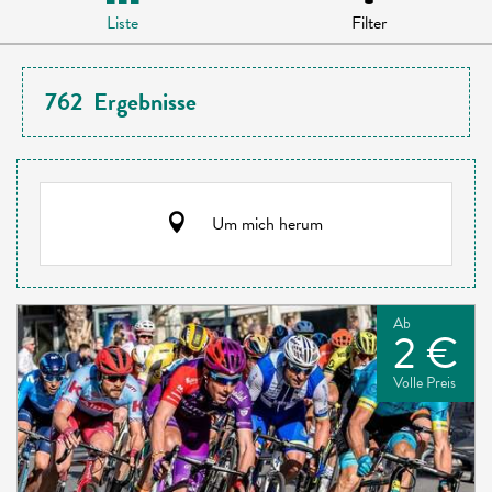
Liste
Filter
762
Ergebnisse
Um mich herum
Ab
2 €
Volle Preis