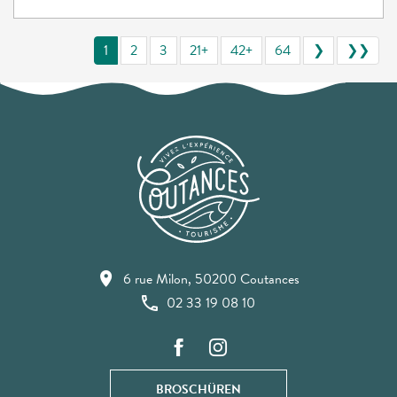
1
2
3
21+
42+
64
❯
❯❯
6 rue Milon, 50200 Coutances
02 33 19 08 10
BROSCHÜREN