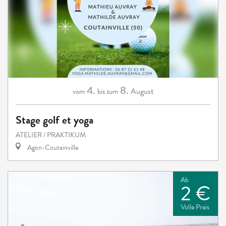
4.
8.
August
vom
bis zum
Stage golf et yoga
ATELIER / PRAKTIKUM
Agon-Coutainville
Ab
2 €
Volle Preis