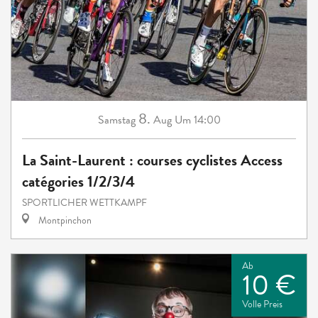
8.
Samstag
Aug
Um 14:00
La Saint-Laurent : courses cyclistes Access
catégories 1/2/3/4
SPORTLICHER WETTKAMPF
Montpinchon
Ab
10 €
Volle Preis