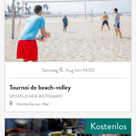
8.
Samstag
Aug
Um 14:00
Tournoi de beach-volley
SPORTLICHER WETTKAMPF
Hauteville-sur-Mer
Kostenlos