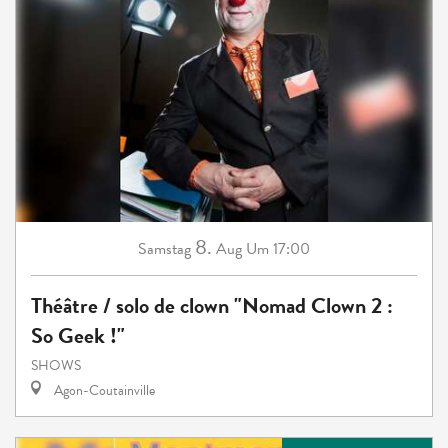
8.
Samstag
Aug
Um 17:00
Théâtre / solo de clown "Nomad Clown 2 :
So Geek !"
SHOWS
Agon-Coutainville