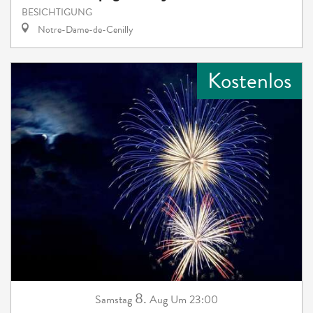
BESICHTIGUNG
Notre-Dame-de-Cenilly
Kostenlos
8.
Samstag
Aug
Um 23:00