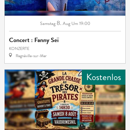
8.
Samstag
Aug
Um 19:00
Concert : Fanny Seï
KONZERTE
Regnéville-sur-Mer
Kostenlos