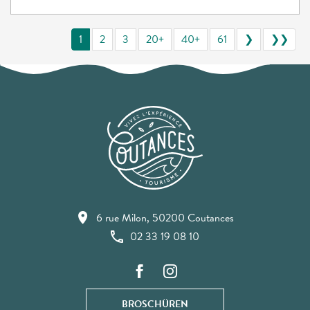
1
2
3
20+
40+
61
❯
❯❯
6 rue Milon, 50200 Coutances
02 33 19 08 10
BROSCHÜREN