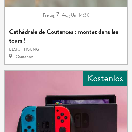
7.
Freitag
Aug
Um 14:30
Cathédrale de Coutances : montez dans les
tours !
BESICHTIGUNG
Coutances
Kostenlos