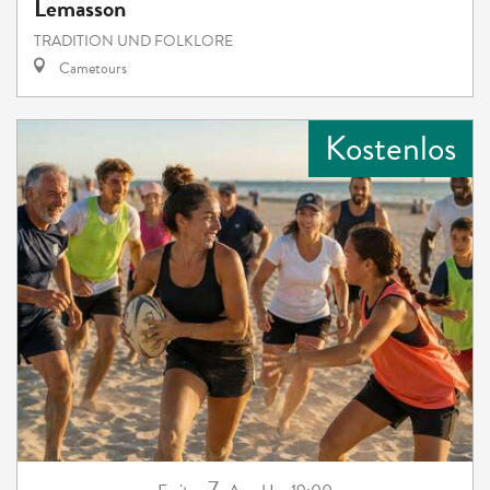
Lemasson
TRADITION UND FOLKLORE
Cametours
Kostenlos
7.