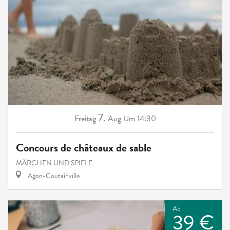
7.
Freitag
Aug
Um 14:30
Concours de châteaux de sable
MÄRCHEN UND SPIELE
Agon-Coutainville
Ab
39 €