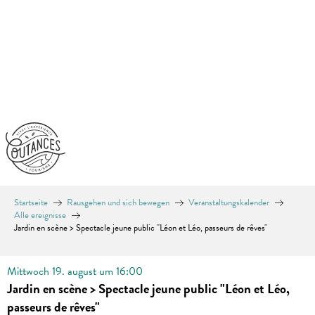
Aller
au
contenu
principal
Startseite
Rausgehen und sich bewegen
Veranstaltungskalender
Alle ereignisse
Jardin en scène > Spectacle jeune public "Léon et Léo, passeurs de rêves"
Mittwoch 19. august um 16:00
Jardin en scène > Spectacle jeune public "Léon et Léo,
passeurs de rêves"