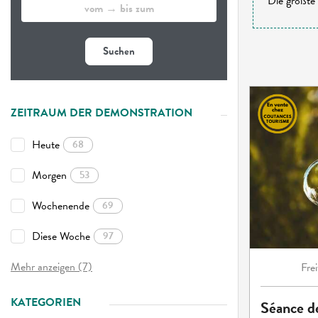
Die größte 
Suchen
ZEITRAUM DER DEMONSTRATION
Heute
68
Morgen
53
Wochenende
69
Diese Woche
97
Mehr anzeigen (7)
Frei
KATEGORIEN
Séance de