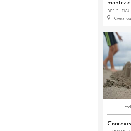
montez da
BESICHTIG
Coutance
Fre
Concours