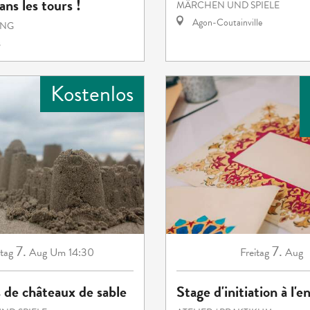
ns les tours !
MÄRCHEN UND SPIELE
Agon-Coutainville
UNG
s
Kostenlos
7.
7.
itag
Aug
Um 14:30
Freitag
Aug
 de châteaux de sable
Stage d'initiation à l'