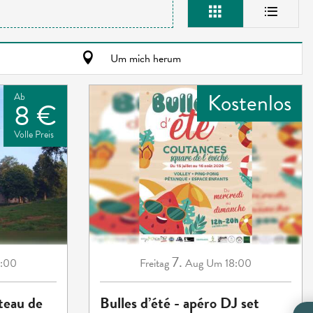
Um mich herum
Kostenlos
Ab
8 €
Volle Preis
7.
:00
Freitag
Aug
Um 18:00
teau de
Bulles d’été - apéro DJ set