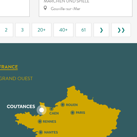
MÄRCHEN UND SPIELE
Gouville-sur-Mer
2
3
20+
40+
61
❯
❯❯
FRANCE
GRAND OUEST