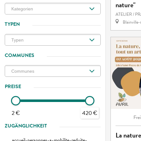
nature"
ATELIER / P
Blainville
TYPEN
COMMUNES
PREISE
2 €
420 €
Frei
ZUGÄNGLICHKEIT
La nature
accueil-personnes-a-mobilite-reduite-