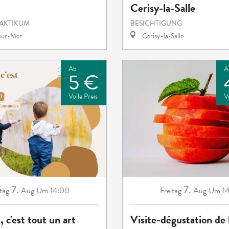
Cerisy-la-Salle
RAKTIKUM
BESICHTIGUNG
-sur-Mer
Cerisy-la-Salle
Ab
A
5 €
Volle Preis
V
7.
7.
tag
Aug
Um 14:00
Freitag
Aug
Um 14
, c'est tout un art
Visite-dégustation de 