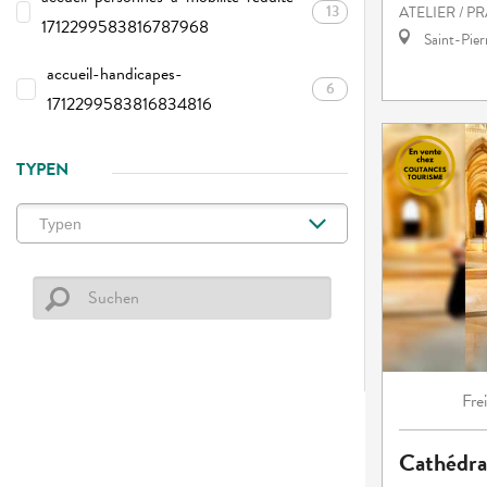
13
ATELIER / P
1712299583816787968
Saint-Pie
accueil-handicapes-
6
1712299583816834816
TYPEN
Fre
Cathédra