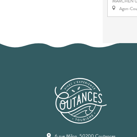
MÄRCHEN U
Agon-Cout
6 rue Milon, 50200 Coutances