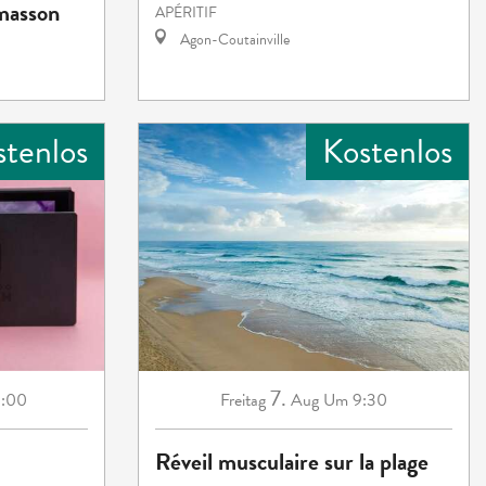
emasson
APÉRITIF
Agon-Coutainville
stenlos
Kostenlos
7.
:00
Freitag
Aug
Um 9:30
Réveil musculaire sur la plage