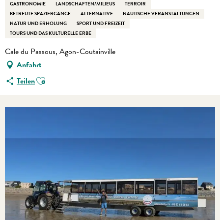
GASTRONOMIE
LANDSCHAFTEN/MILIEUS
TERROIR
BETREUTE SPAZIERGÄNGE
ALTERNATIVE
NAUTISCHE VERANSTALTUNGEN
NATUR UND ERHOLUNG
SPORT UND FREIZEIT
TOURS UND DAS KULTURELLE ERBE
Cale du Passous, Agon-Coutainville
Anfahrt
Ajouter aux favoris
Teilen