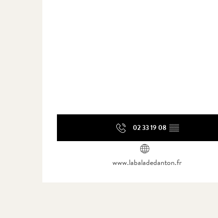
02 33 19 08
▒▒
www.labaladedanton.fr