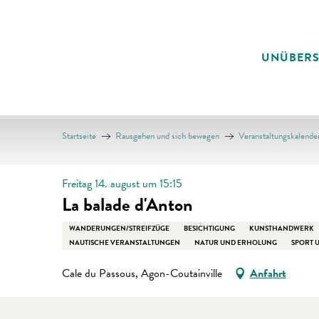
Aller
au
contenu
UNÜBER
principal
Startseite
Rausgehen und sich bewegen
Veranstaltungskalende
Freitag 14. august um 15:15
La balade d'Anton
WANDERUNGEN/STREIFZÜGE
BESICHTIGUNG
KUNSTHANDWERK
NAUTISCHE VERANSTALTUNGEN
NATUR UND ERHOLUNG
SPORT U
Cale du Passous, Agon-Coutainville
Anfahrt