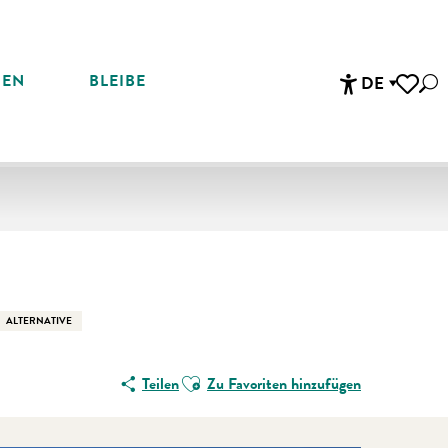
REN
BLEIBE
DE
Suc
Accessibi
Voir les 
En vente che
ALTERNATIVE
Ajouter aux favoris
Teilen
Zu Favoriten hinzufügen