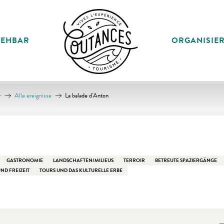
SEHBAR
ORGANISIE
r
Alle ereignisse
La balade d'Anton
GASTRONOMIE
LANDSCHAFTEN/MILIEUS
TERROIR
BETREUTE SPAZIERGÄNGE
ND FREIZEIT
TOURS UND DAS KULTURELLE ERBE