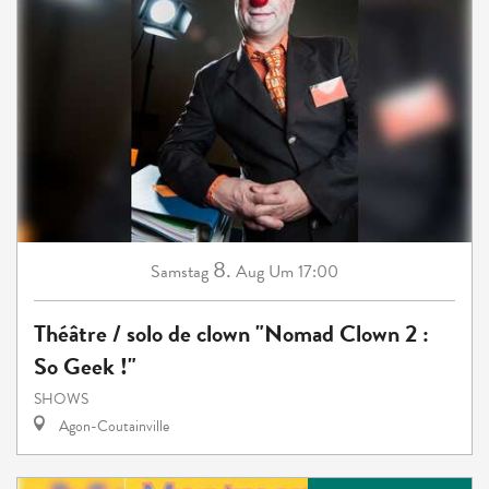
8.
Samstag
Aug
Um 17:00
Théâtre / solo de clown "Nomad Clown 2 :
So Geek !"
SHOWS
Agon-Coutainville