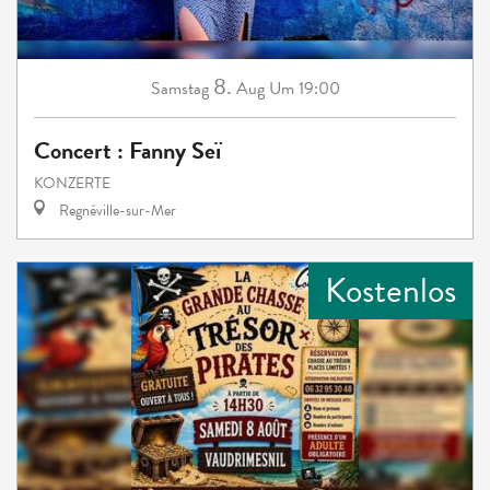
8.
Samstag
Aug
Um 19:00
Concert : Fanny Seï
KONZERTE
Regnéville-sur-Mer
Kostenlos