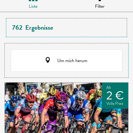
Liste
Filter
762
Ergebnisse
Um mich herum
Ab
2 €
Volle Preis