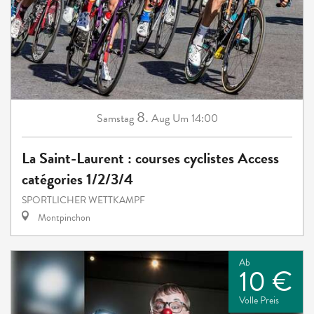
8.
Samstag
Aug
Um 14:00
La Saint-Laurent : courses cyclistes Access
catégories 1/2/3/4
SPORTLICHER WETTKAMPF
Montpinchon
Ab
10 €
Volle Preis