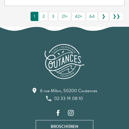
1
2
3
21+
42+
64
❯
❯❯
6 rue Milon, 50200 Coutances
02 33 19 08 10
BROSCHÜREN