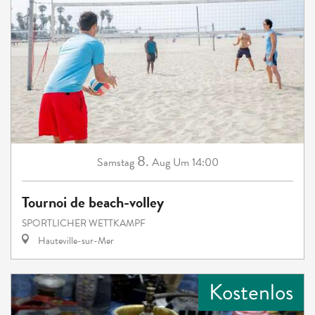
8.
Samstag
Aug
Um 14:00
Tournoi de beach-volley
SPORTLICHER WETTKAMPF
Hauteville-sur-Mer
Kostenlos