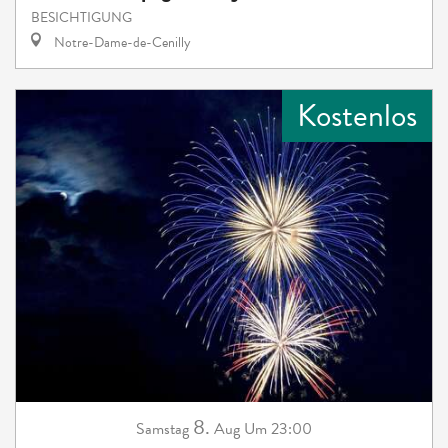
BESICHTIGUNG
Notre-Dame-de-Cenilly
Kostenlos
8.
Samstag
Aug
Um 23:00