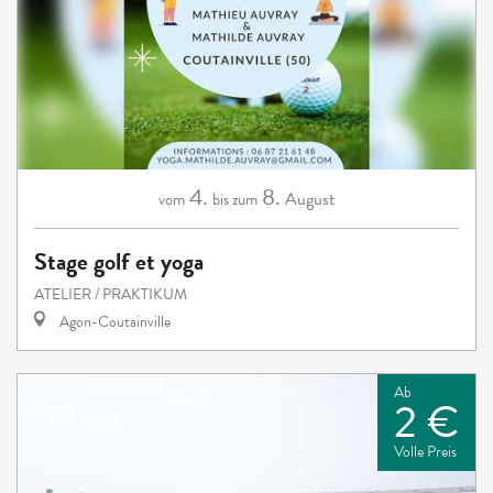
4.
8.
August
vom
bis zum
Stage golf et yoga
ATELIER / PRAKTIKUM
Agon-Coutainville
Ab
2 €
Volle Preis