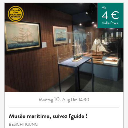
Ab
4 €
Volle Preis
10.
Montag
Aug
Um 14:30
Musée maritime, suivez l'guide !
BESICHTIGUNG