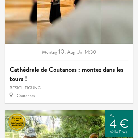
10.
Montag
Aug
Um 14:30
Cathédrale de Coutances : montez dans les
tours !
BESICHTIGUNG
Coutances
Ab
4 €
Volle Preis