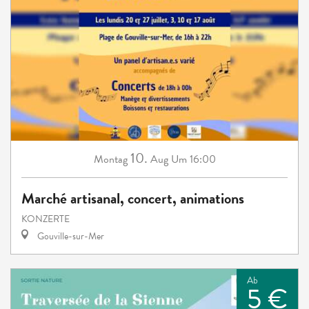
10.
Montag
Aug
Um 16:00
Marché artisanal, concert, animations
KONZERTE
Gouville-sur-Mer
Ab
5 €