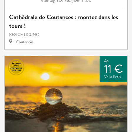
Montag
Aug
Um 11:00
Cathédrale de Coutances : montez dans les
tours !
BESICHTIGUNG
Coutances
Ab
11 €
Volle Preis