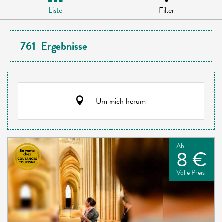
Liste
Filter
761
Ergebnisse
Um mich herum
Ab
8 €
Volle Preis