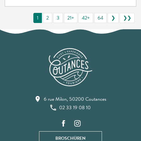
1
2
3
21+
42+
64
❯
❯❯
6 rue Milon, 50200 Coutances
02 33 19 08 10
BROSCHÜREN