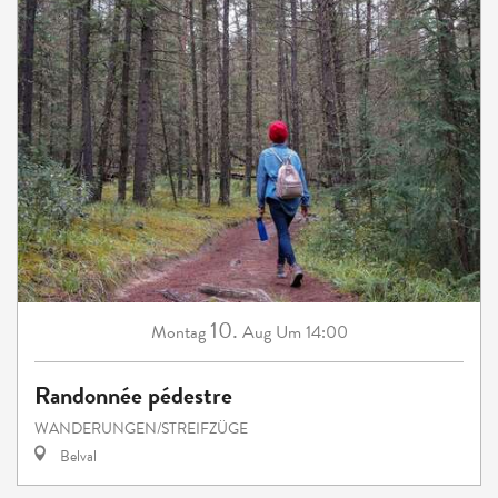
10.
Montag
Aug
Um 14:00
Randonnée pédestre
WANDERUNGEN/STREIFZÜGE
Belval