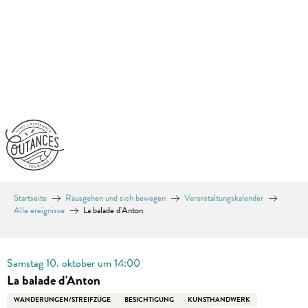
Aller
au
contenu
principal
Startseite
Rausgehen und sich bewegen
Veranstaltungskalender
Alle ereignisse
La balade d'Anton
En vente chez Coutances Tourisme
Samstag 10. oktober um 14:00
La balade d'Anton
WANDERUNGEN/STREIFZÜGE
BESICHTIGUNG
KUNSTHANDWERK