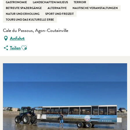
GASTRONOMIE
LANDSCHAFTEN/MILIEUS
TERROIR
BETREUTE SPAZIERGÄNGE
ALTERNATIVE
NAUTISCHE VERANSTALTUNGEN
NATUR UND ERHOLUNG
SPORT UND FREIZEIT
TOURS UND DAS KULTURELLE ERBE
Cale du Passous, Agon-Coutainville
Anfahrt
Ajouter aux favoris
Teilen