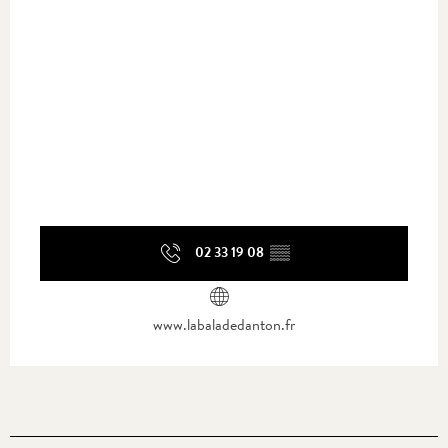
02 33 19 08
▒▒
www.labaladedanton.fr