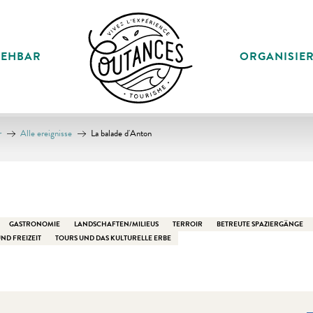
SEHBAR
ORGANISIE
r
Alle ereignisse
La balade d'Anton
GASTRONOMIE
LANDSCHAFTEN/MILIEUS
TERROIR
BETREUTE SPAZIERGÄNGE
ND FREIZEIT
TOURS UND DAS KULTURELLE ERBE