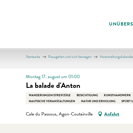
Aller
au
contenu
UNÜBER
principal
Startseite
Rausgehen und sich bewegen
Veranstaltungskalende
Montag 17. august um 01:00
La balade d'Anton
WANDERUNGEN/STREIFZÜGE
BESICHTIGUNG
KUNSTHANDWERK
NAUTISCHE VERANSTALTUNGEN
NATUR UND ERHOLUNG
SPORT U
Cale du Passous, Agon-Coutainville
Anfahrt