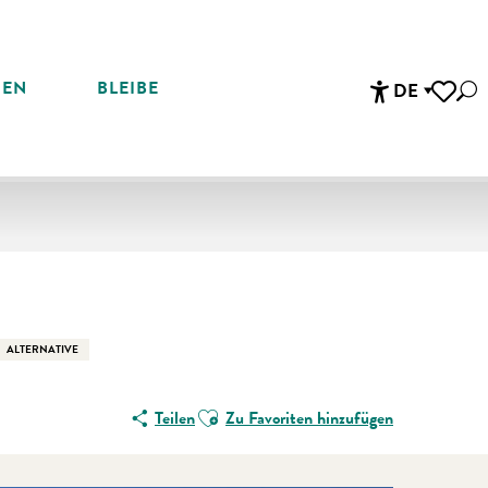
REN
BLEIBE
DE
Suc
Accessibi
Voir les 
En vente che
ALTERNATIVE
Ajouter aux favoris
Teilen
Zu Favoriten hinzufügen