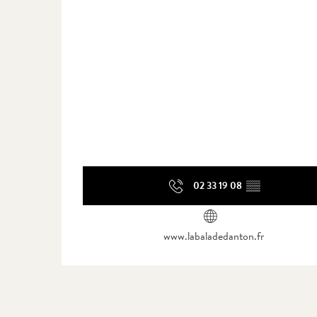
02 33 19 08
▒▒
www.labaladedanton.fr