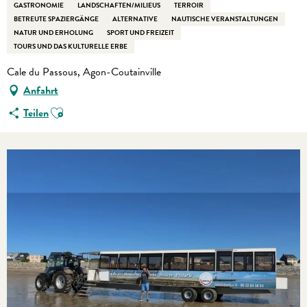
GASTRONOMIE
LANDSCHAFTEN/MILIEUS
TERROIR
BETREUTE SPAZIERGÄNGE
ALTERNATIVE
NAUTISCHE VERANSTALTUNGEN
NATUR UND ERHOLUNG
SPORT UND FREIZEIT
TOURS UND DAS KULTURELLE ERBE
Cale du Passous, Agon-Coutainville
Anfahrt
Ajouter aux favoris
Teilen