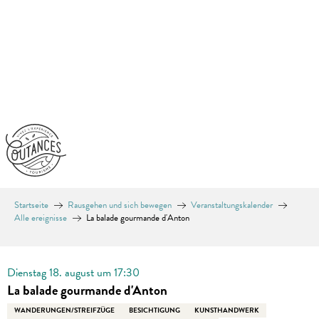
Aller
au
contenu
principal
Startseite
Rausgehen und sich bewegen
Veranstaltungskalender
Alle ereignisse
La balade gourmande d'Anton
En vente chez Coutances Tourisme
Dienstag 18. august um 17:30
La balade gourmande d'Anton
WANDERUNGEN/STREIFZÜGE
BESICHTIGUNG
KUNSTHANDWERK