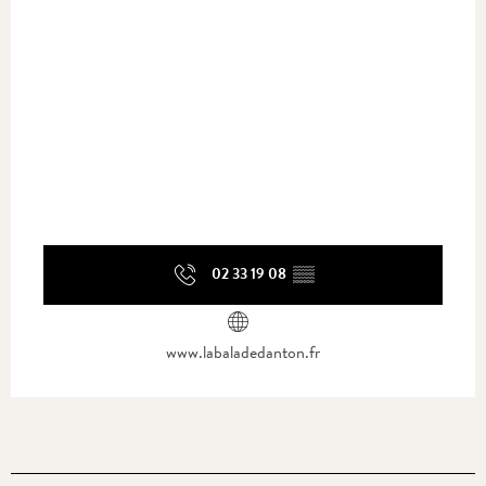
02 33 19 08
▒▒
www.labaladedanton.fr