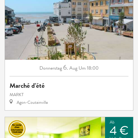
6.
Donnerstag
Aug
Um 18:00
Marché d’été
MARKT
Agon-Coutainville
Ab
4 €