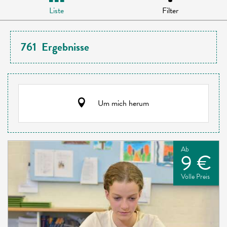
Liste
Filter
761
Ergebnisse
Um mich herum
Ab
9 €
Volle Preis