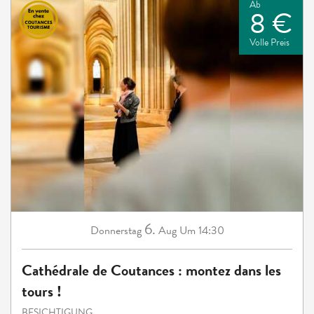
Ab
8 €
Volle Preis
6.
Donnerstag
Aug
Um 14:30
Cathédrale de Coutances : montez dans les
tours !
BESICHTIGUNG