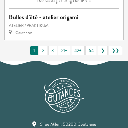
6.
Donnerstag
Aug
Um 16:00
Bulles d’été - atelier origami
ATELIER / PRAKTIKUM
Coutances
1
2
3
21+
42+
64
❯
❯❯
6 rue Milon, 50200 Coutances