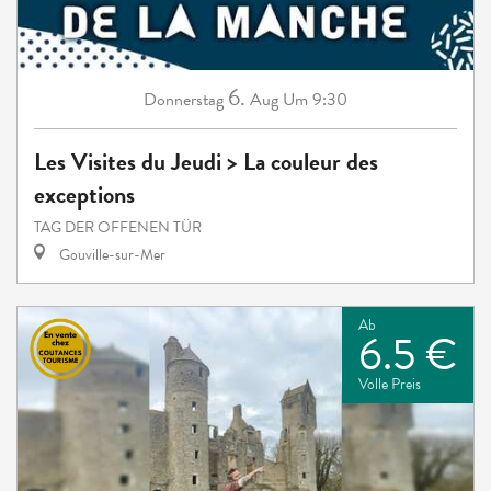
6.
Donnerstag
Aug
Um 9:30
Les Visites du Jeudi > La couleur des
exceptions
TAG DER OFFENEN TÜR
Gouville-sur-Mer
Ab
6.5 €
Volle Preis