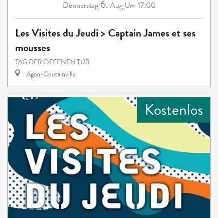
6.
Donnerstag
Aug
Um 17:00
Les Visites du Jeudi > Captain James et ses
mousses
TAG DER OFFENEN TÜR
Agon-Coutainville
Kostenlos