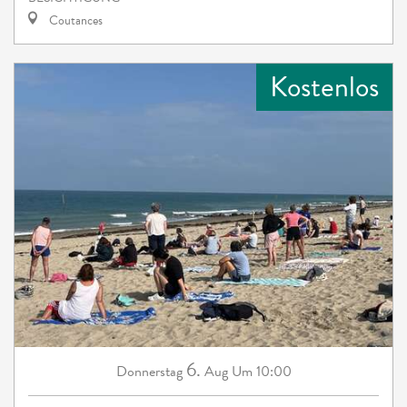
Coutances
Kostenlos
6.
Donnerstag
Aug
Um 10:00