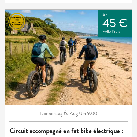
Ab
45 €
Volle Preis
6.
Donnerstag
Aug
Um 9:00
Circuit accompagné en fat bike électrique :