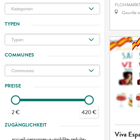
FLOHMARKT
Gouville-
TYPEN
COMMUNES
PREISE
2 €
420 €
ZUGÄNGLICHKEIT
Viva Esp
accueil-personnes-a-mobilite-reduite-