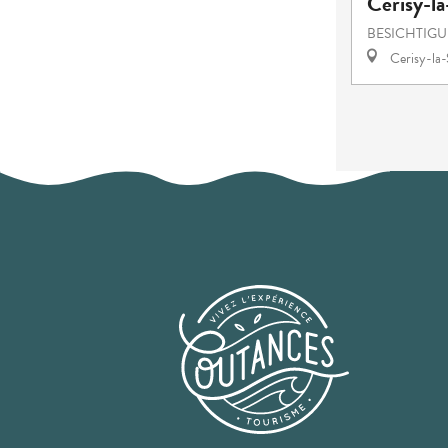
Cerisy-la
BESICHTIG
Cerisy-la-