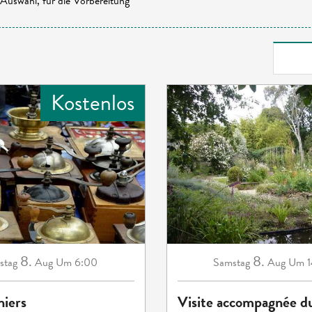
Auswahl, für die Vorbereitung
Kostenlos
8.
8.
stag
Aug
Um 6:00
Samstag
Aug
Um 1
niers
Visite accompagnée du