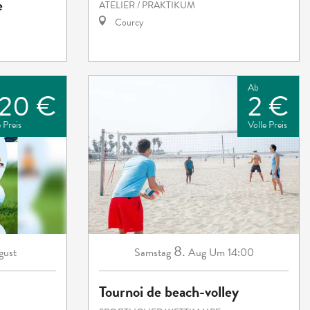
e
ATELIER / PRAKTIKUM
Courcy
Ab
20 €
2 €
 Preis
Volle Preis
8.
gust
Samstag
Aug
Um 14:00
Tournoi de beach-volley