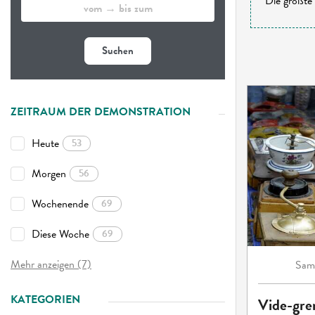
Die größte 
Suchen
ZEITRAUM DER DEMONSTRATION
Heute
53
Morgen
56
Wochenende
69
Diese Woche
69
Mehr anzeigen (7)
Sam
KATEGORIEN
Vide-gre