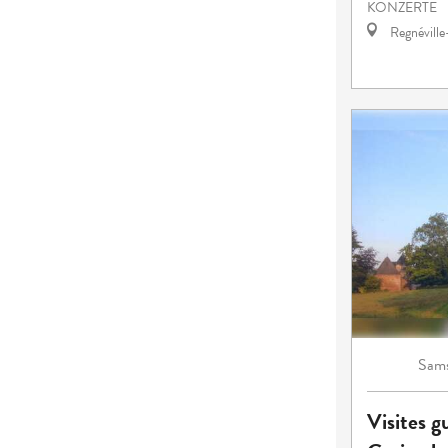
KONZERTE
Regnévill
Sams
Visites g