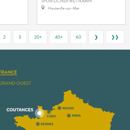
SPORTLICHER WETTKAMPF
Hauteville-sur-Mer
2
3
20+
40+
60
❯
❯❯
FRANCE
GRAND OUEST