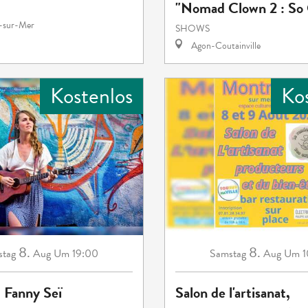
"Nomad Clown 2 : So 
e-sur-Mer
SHOWS
Agon-Coutainville
Kostenlos
Ko
8.
8.
tag
Aug
Um 19:00
Samstag
Aug
Um 1
 Fanny Seï
Salon de l'artisanat,