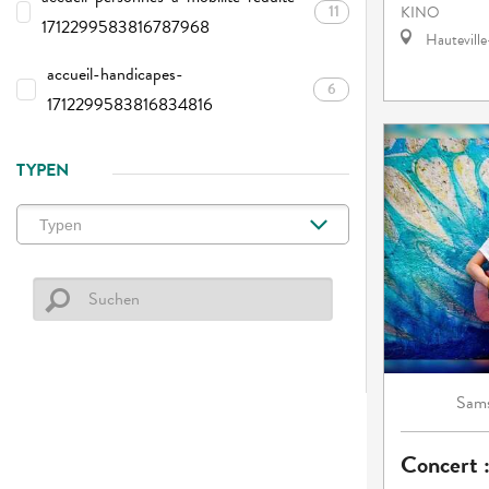
11
KINO
1712299583816787968
Hautevill
accueil-handicapes-
6
1712299583816834816
TYPEN
Sams
Concert :