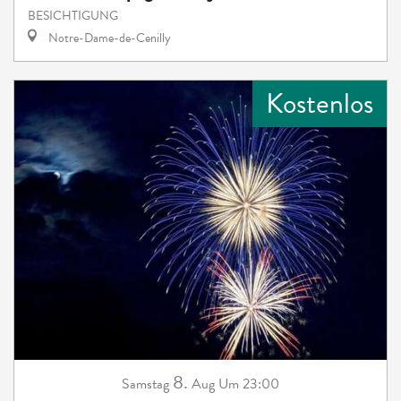
BESICHTIGUNG
Notre-Dame-de-Cenilly
Kostenlos
8.
Samstag
Aug
Um 23:00