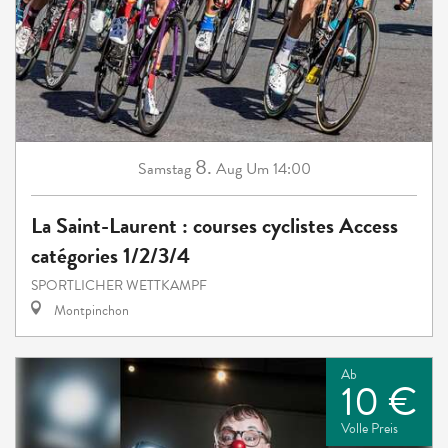
8.
Samstag
Aug
Um 14:00
La Saint-Laurent : courses cyclistes Access
catégories 1/2/3/4
SPORTLICHER WETTKAMPF
Montpinchon
Ab
10 €
Volle Preis