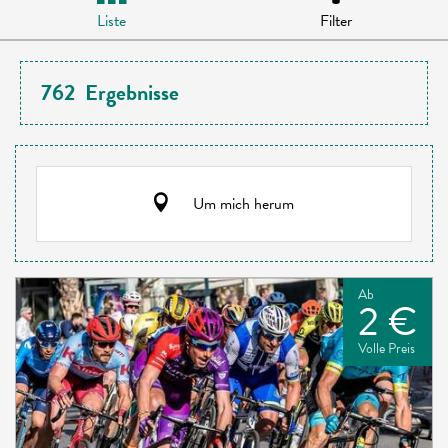
Liste
Filter
762
Ergebnisse
Um mich herum
Ab
2 €
Volle Preis