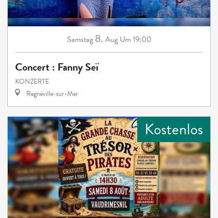
8.
Samstag
Aug
Um 19:00
Concert : Fanny Seï
KONZERTE
Regnéville-sur-Mer
Kostenlos