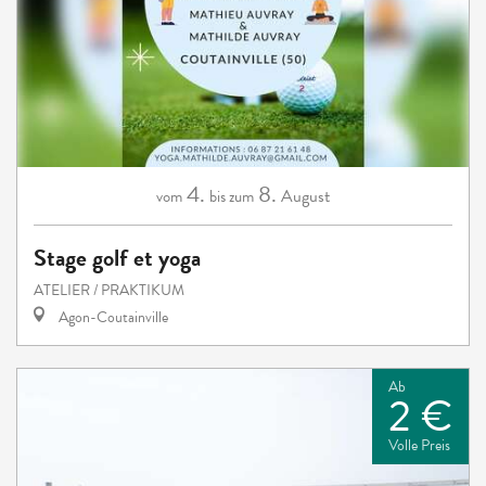
4.
8.
August
vom
bis zum
Stage golf et yoga
ATELIER / PRAKTIKUM
Agon-Coutainville
Ab
2 €
Volle Preis