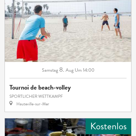
8.
Samstag
Aug
Um 14:00
Tournoi de beach-volley
SPORTLICHER WETTKAMPF
Hauteville-sur-Mer
Kostenlos