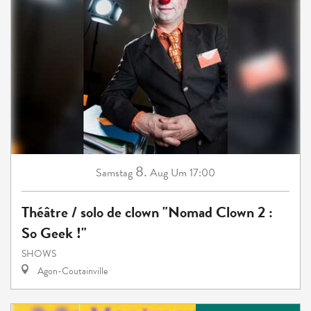
8.
Samstag
Aug
Um 17:00
Théâtre / solo de clown "Nomad Clown 2 :
So Geek !"
SHOWS
Agon-Coutainville