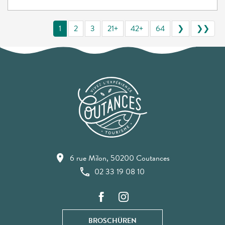
1
2
3
21+
42+
64
❯
❯❯
6 rue Milon, 50200 Coutances
02 33 19 08 10
BROSCHÜREN