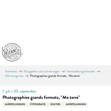
Aller
au
contenu
principal
Startseite
Rausgehen und sich bewegen
Veranstaltungskalender
Alle ereignisse
Photographies grands formats, "Ma terre"
1. juli > 20. september
Photographies grands formats, "Ma terre"
AUSSTELLUNGEN
FOTOGRAFIE
KULTUR-
AUSSTELLUNGEN