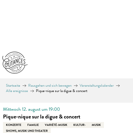
Aller
au
contenu
principal
Startseite
Rausgehen und sich bewegen
Veranstaltungskalender
Alle ereignisse
Pique-nique sur la digue & concert
Mittwoch 12. august um 19:00
Pique-nique sur la digue & concert
KONZERTE
FAMILIE
VARIÉTÉ-MUSIK
KULTUR-
MUSIK
SHOWS, MUSIK UND THEATER