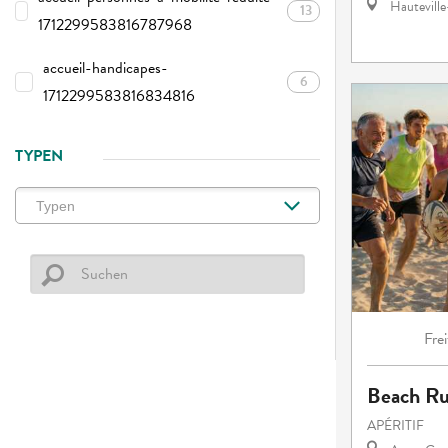
Hautevill
13
1712299583816787968
accueil-handicapes-
6
1712299583816834816
TYPEN
Frei
Beach R
APÉRITIF