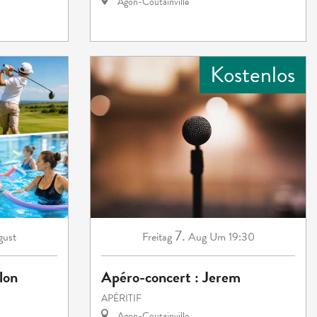
Agon-Coutainville
Kostenlos
7.
ust
Freitag
Aug
Um 19:30
lon
Apéro-concert : Jerem
APÉRITIF
Agon-Coutainville