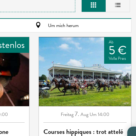
Um mich herum
stenlos
Ab
5 €
Volle Preis
7.
0:00
Freitag
Aug
Um 14:00
eone
Courses hippiques : trot attelé