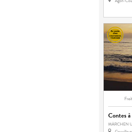
Agon-Cout
Frei
Contes à 
MÄRCHEN U
Gouville-