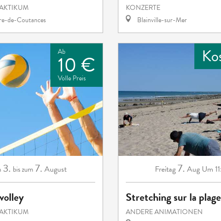
RAKTIKUM
KONZERTE
rre-de-Coutances
Blainville-sur-Mer
Ko
Ab
10 €
Volle Preis
3.
7.
7.
August
Freitag
Aug
Um 11
m
bis zum
volley
Stretching sur la plage
RAKTIKUM
ANDERE ANIMATIONEN