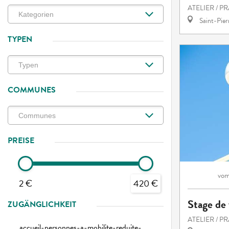
ATELIER / P
Saint-Pie
TYPEN
COMMUNES
PREISE
vo
2 €
420 €
Stage de 
ZUGÄNGLICHKEIT
ATELIER / P
accueil-personnes-a-mobilite-reduite-