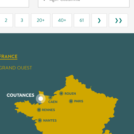
2
3
20+
40+
61
❯
❯❯
FRANCE
GRAND OUEST