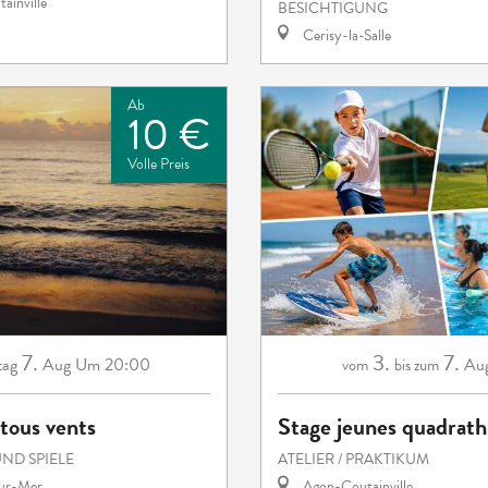
ainville
BESICHTIGUNG
Cerisy-la-Salle
Ab
10 €
Volle Preis
7.
3.
7.
tag
Aug
Um 20:00
Aug
vom
bis zum
tous vents
Stage jeunes quadrath
ND SPIELE
ATELIER / PRAKTIKUM
sur-Mer
Agon-Coutainville