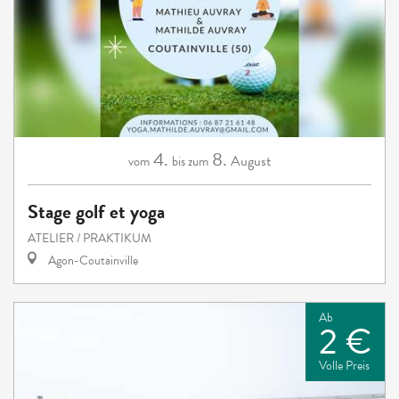
4.
8.
August
vom
bis zum
Stage golf et yoga
ATELIER / PRAKTIKUM
Agon-Coutainville
Ab
2 €
Volle Preis