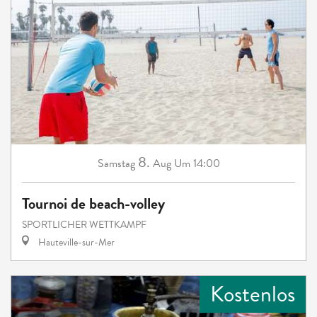
8.
Samstag
Aug
Um 14:00
Tournoi de beach-volley
SPORTLICHER WETTKAMPF
Hauteville-sur-Mer
Kostenlos