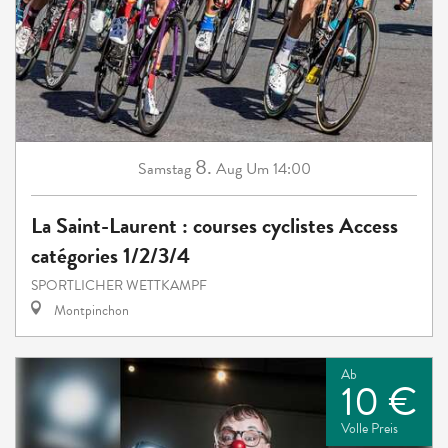
8.
Samstag
Aug
Um 14:00
La Saint-Laurent : courses cyclistes Access
catégories 1/2/3/4
SPORTLICHER WETTKAMPF
Montpinchon
Ab
10 €
Volle Preis