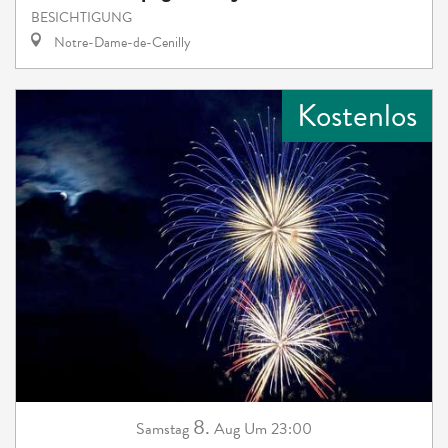
BESICHTIGUNG
Notre-Dame-de-Cenilly
Kostenlos
8.
Samstag
Aug
Um 23:00