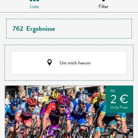
Liste
Filter
762
Ergebnisse
Um mich herum
Ab
2 €
Volle Preis