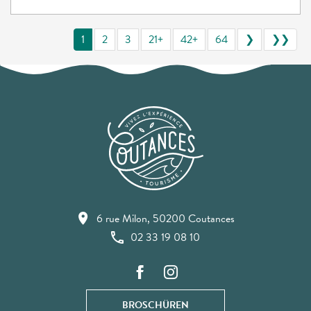
1
2
3
21+
42+
64
❯
❯❯
6 rue Milon, 50200 Coutances
02 33 19 08 10
BROSCHÜREN