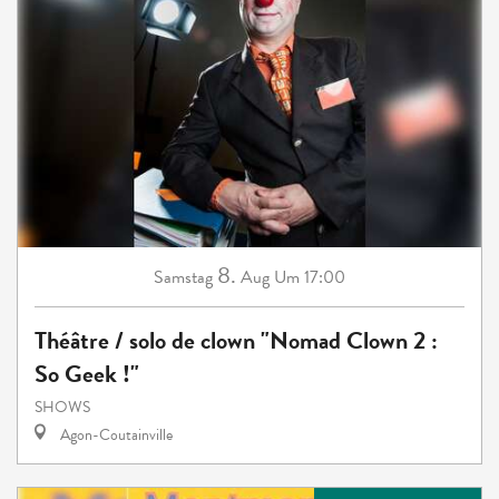
8.
Samstag
Aug
Um 17:00
Théâtre / solo de clown "Nomad Clown 2 :
So Geek !"
SHOWS
Agon-Coutainville