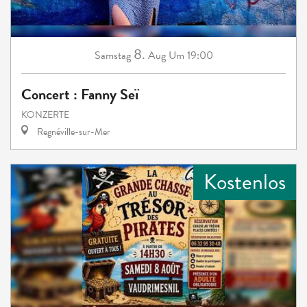
8.
Samstag
Aug
Um 19:00
Concert : Fanny Seï
KONZERTE
Regnéville-sur-Mer
Kostenlos