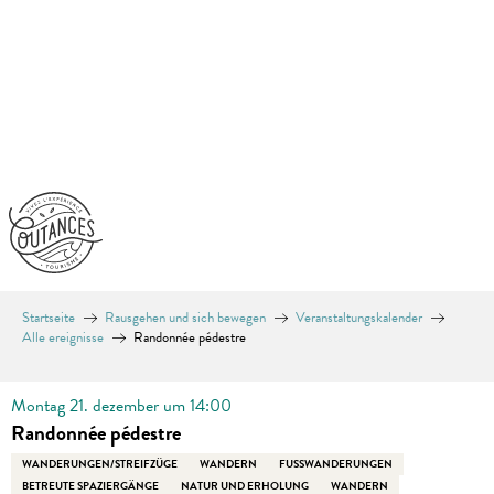
Aller
au
contenu
principal
Startseite
Rausgehen und sich bewegen
Veranstaltungskalender
Alle ereignisse
Randonnée pédestre
Montag 21. dezember um 14:00
Randonnée pédestre
WANDERUNGEN/STREIFZÜGE
WANDERN
FUSSWANDERUNGEN
BETREUTE SPAZIERGÄNGE
NATUR UND ERHOLUNG
WANDERN