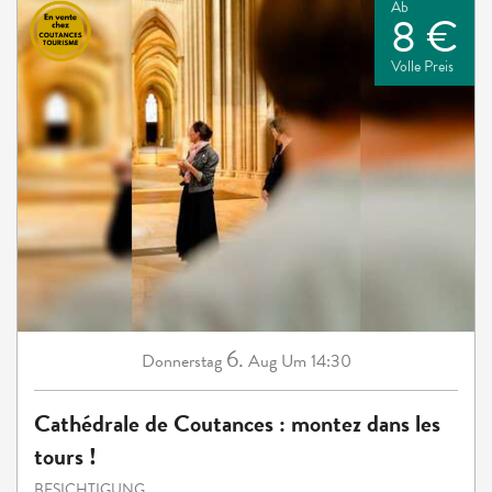
Ab
8 €
Volle Preis
6.
Donnerstag
Aug
Um 14:30
Cathédrale de Coutances : montez dans les
tours !
BESICHTIGUNG