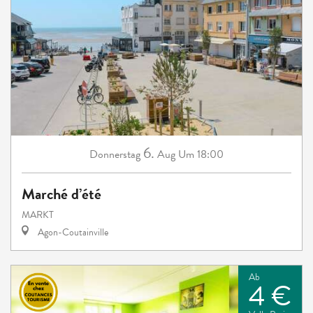
6.
Donnerstag
Aug
Um 18:00
Marché d’été
MARKT
Agon-Coutainville
Ab
4 €