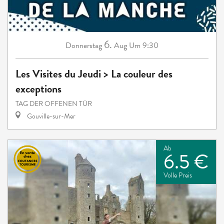
6.
Donnerstag
Aug
Um 9:30
Les Visites du Jeudi > La couleur des
exceptions
TAG DER OFFENEN TÜR
Gouville-sur-Mer
Ab
6.5 €
Volle Preis