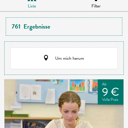
Liste
Filter
761
Ergebnisse
Um mich herum
Ab
9 €
Volle Preis