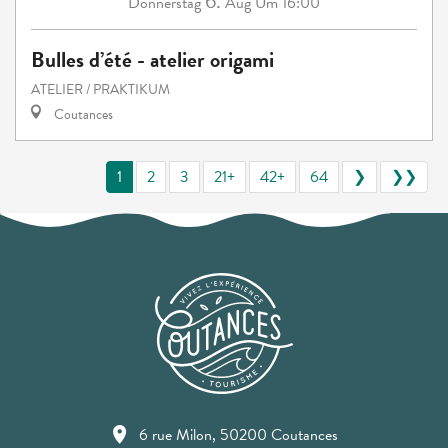
6.
Donnerstag
Aug
Um 16:00
Bulles d’été - atelier origami
ATELIER / PRAKTIKUM
Coutances
1
2
3
21+
42+
64
❯
❯❯
6 rue Milon, 50200 Coutances