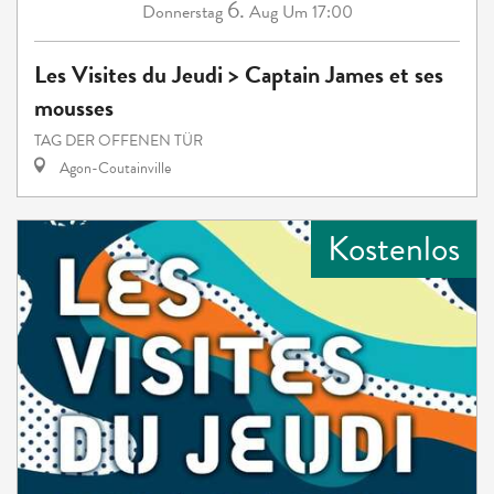
6.
Donnerstag
Aug
Um 17:00
Les Visites du Jeudi > Captain James et ses
mousses
TAG DER OFFENEN TÜR
Agon-Coutainville
Kostenlos