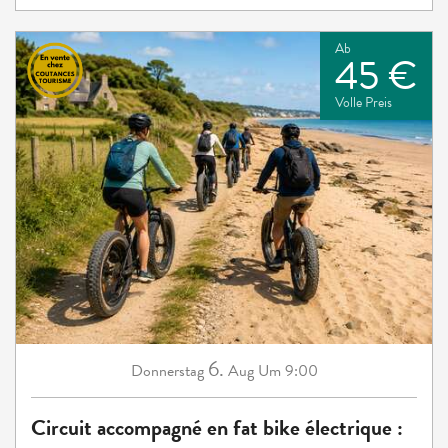
Ab
45 €
Volle Preis
6.
Donnerstag
Aug
Um 9:00
Circuit accompagné en fat bike électrique :