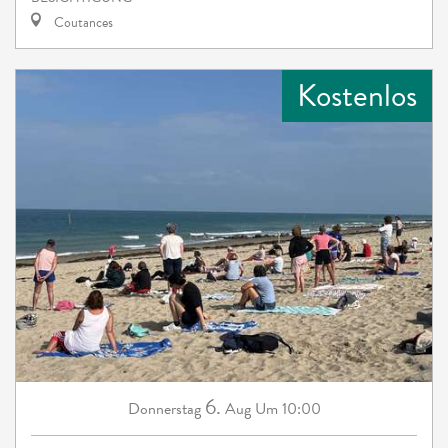
Coutances
Kostenlos
6.
Donnerstag
Aug
Um 10:00