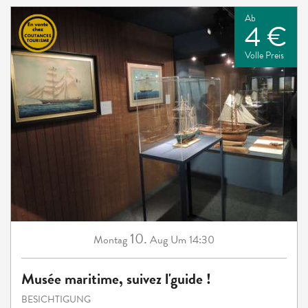
Ab
4 €
Volle Preis
10.
Montag
Aug
Um 14:30
Musée maritime, suivez l'guide !
BESICHTIGUNG