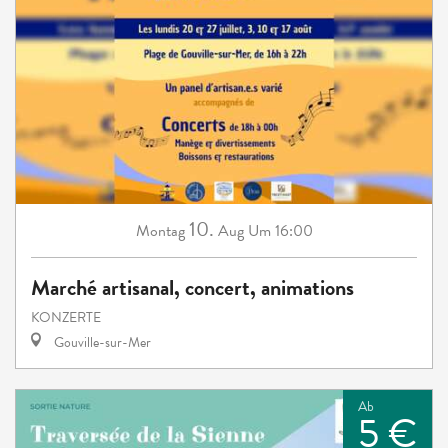
10.
Montag
Aug
Um 16:00
Marché artisanal, concert, animations
KONZERTE
Gouville-sur-Mer
Ab
5 €