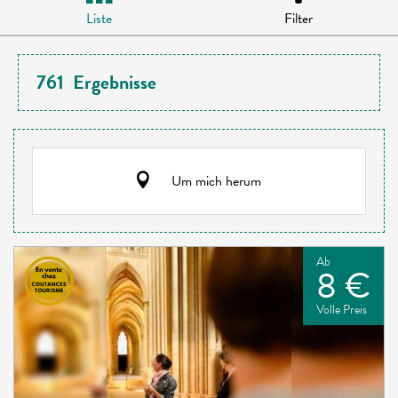
Liste
Filter
761
Ergebnisse
Um mich herum
Ab
8 €
Volle Preis