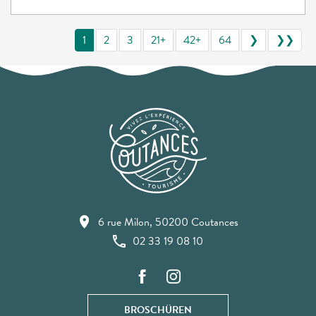
1
2
3
21+
42+
64
❯
❯❯
6 rue Milon, 50200 Coutances
02 33 19 08 10
BROSCHÜREN