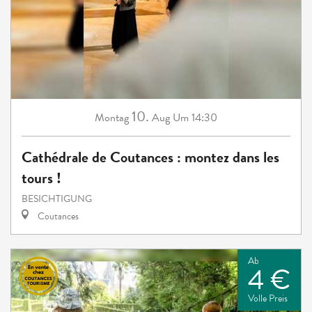
10.
Montag
Aug
Um 14:30
Cathédrale de Coutances : montez dans les
tours !
BESICHTIGUNG
Coutances
Ab
4 €
Volle Preis