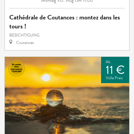
Montag
Aug
Um 11:00
Cathédrale de Coutances : montez dans les
tours !
BESICHTIGUNG
Coutances
Ab
11 €
Volle Preis