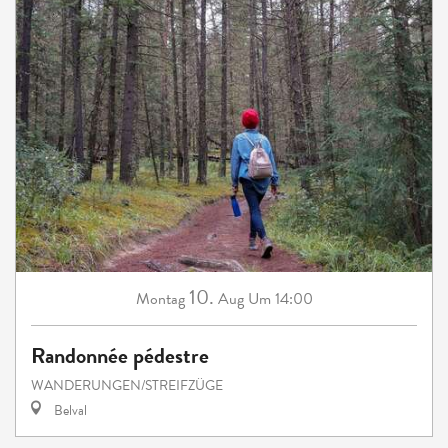
10.
Montag
Aug
Um 14:00
Randonnée pédestre
WANDERUNGEN/STREIFZÜGE
Belval