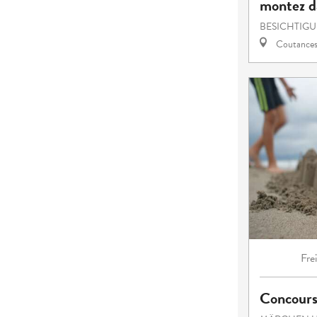
montez da
BESICHTIG
Coutance
Fre
Concours