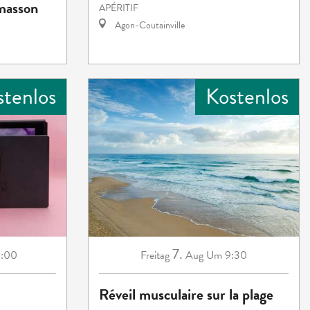
emasson
APÉRITIF
Agon-Coutainville
stenlos
Kostenlos
7.
:00
Freitag
Aug
Um 9:30
Réveil musculaire sur la plage