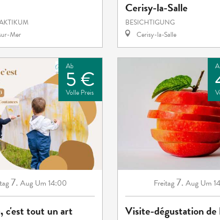
Cerisy-la-Salle
RAKTIKUM
BESICHTIGUNG
-sur-Mer
Cerisy-la-Salle
Ab
A
5 €
Volle Preis
V
7.
7.
tag
Aug
Um 14:00
Freitag
Aug
Um 14
, c'est tout un art
Visite-dégustation de 