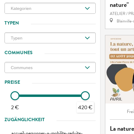
nature"
ATELIER / P
Blainville
TYPEN
COMMUNES
PREISE
2 €
420 €
Frei
ZUGÄNGLICHKEIT
La nature
accueil-personnes-a-mobilite-reduite-