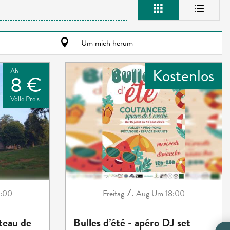
Um mich herum
Kostenlos
Ab
8 €
Volle Preis
7.
:00
Freitag
Aug
Um 18:00
teau de
Bulles d’été - apéro DJ set