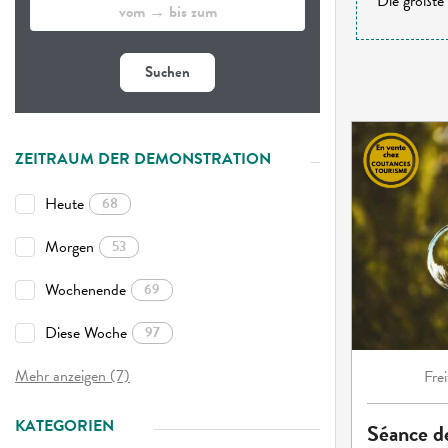
Die größte 
Suchen
ZEITRAUM DER DEMONSTRATION
Heute
68
Morgen
53
Wochenende
69
Diese Woche
97
Mehr anzeigen (7)
Frei
KATEGORIEN
Séance de