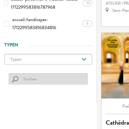
13
ATELIER / P
1712299583816787968
Saint-Pie
accueil-handicapes-
6
1712299583816834816
TYPEN
Fre
Cathédra