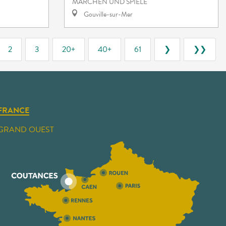
MÄRCHEN UND SPIELE
Gouville-sur-Mer
2
3
20+
40+
61
❯
❯❯
FRANCE
GRAND OUEST