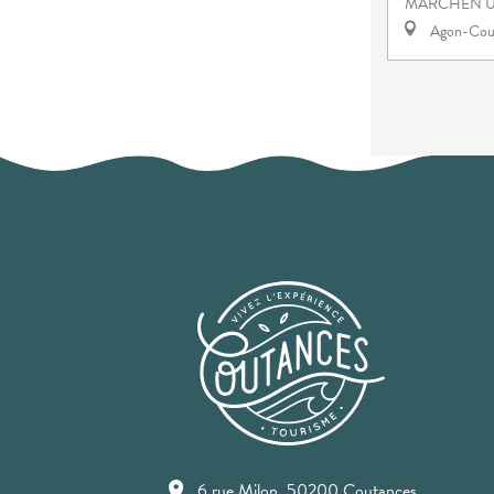
MÄRCHEN U
Agon-Cout
6 rue Milon, 50200 Coutances