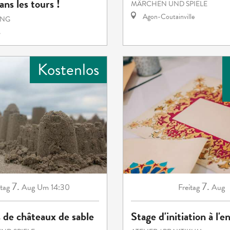
ns les tours !
MÄRCHEN UND SPIELE
Agon-Coutainville
UNG
s
Kostenlos
7.
7.
itag
Aug
Um 14:30
Freitag
Aug
 de châteaux de sable
Stage d'initiation à l'