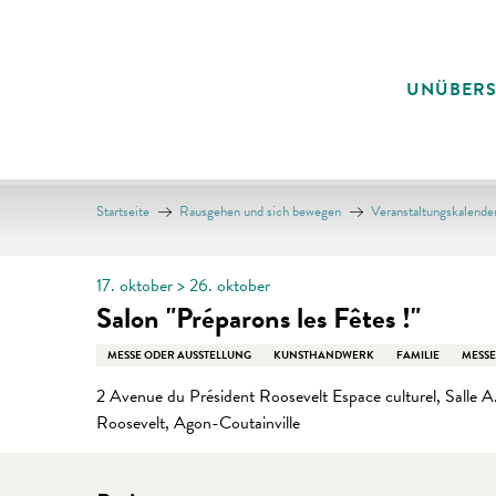
Aller
au
contenu
UNÜBER
principal
Startseite
Rausgehen und sich bewegen
Veranstaltungskalende
17. oktober > 26. oktober
Salon "Préparons les Fêtes !"
MESSE ODER AUSSTELLUNG
KUNSTHANDWERK
FAMILIE
MESS
2 Avenue du Président Roosevelt Espace culturel, Sall
Roosevelt, Agon-Coutainville