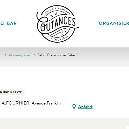
SEHBAR
ORGANISIE
r
Alle ereignisse
Salon "Préparons les Fêtes !"
EN UND MÄRKTE
e A. A.FOURNIER, Avenue Franklin
Anfahrt