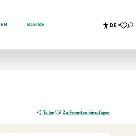
REN
BLEIBE
DE
Suc
Accessibi
Voir les 
Ajouter aux favoris
Teilen
Zu Favoriten hinzufügen