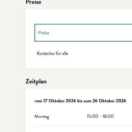
Preise
Preise
Preise 2027
Kostenlos für alle
Zeitplan
vom
vom
17 Oktober 2026
17 Oktober 2026
bis zum
bis zum
26 Oktober 2026
26 Oktober 2026
Montag
15:00 - 18:00