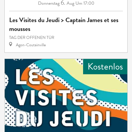
6.
Donnerstag
Aug
Um 17:00
Les Visites du Jeudi > Captain James et ses
mousses
TAG DER OFFENEN TÜR
Agon-Coutainville
Kostenlos