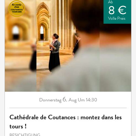
Ab
8 €
Volle Preis
6.
Donnerstag
Aug
Um 14:30
Cathédrale de Coutances : montez dans les
tours !
BESICHTIGUNG