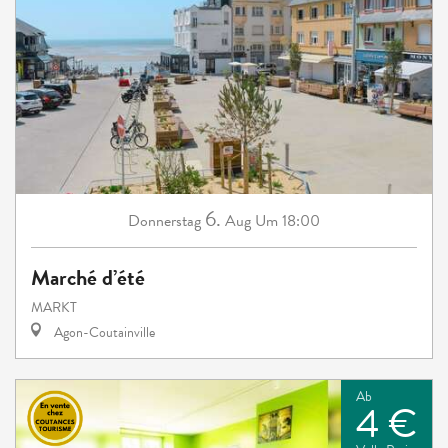
6.
Donnerstag
Aug
Um 18:00
Marché d’été
MARKT
Agon-Coutainville
Ab
4 €