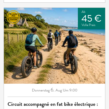
Ab
45 €
Volle Preis
6.
Donnerstag
Aug
Um 9:00
Circuit accompagné en fat bike électrique :