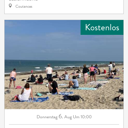
Coutances
Kostenlos
6.
Donnerstag
Aug
Um 10:00