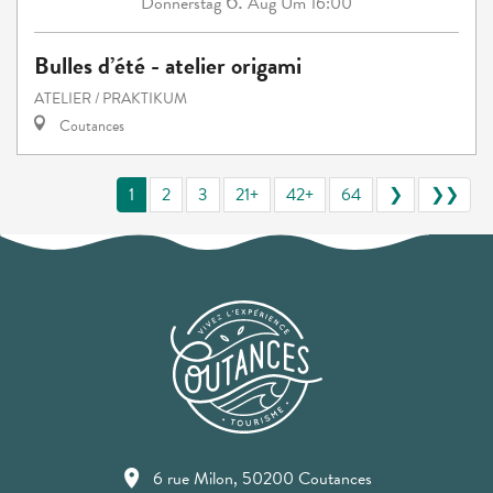
6.
Donnerstag
Aug
Um 16:00
Bulles d’été - atelier origami
ATELIER / PRAKTIKUM
Coutances
1
2
3
21+
42+
64
❯
❯❯
6 rue Milon, 50200 Coutances