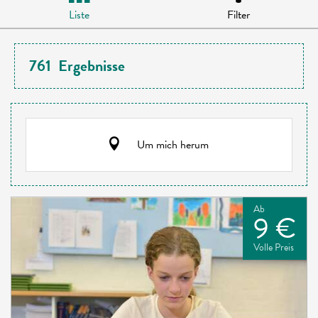
Liste
Filter
761
Ergebnisse
Um mich herum
Ab
9 €
Volle Preis