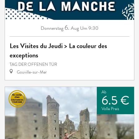
6.
Donnerstag
Aug
Um 9:30
Les Visites du Jeudi > La couleur des
exceptions
TAG DER OFFENEN TÜR
Gouville-sur-Mer
Ab
6.5 €
Volle Preis