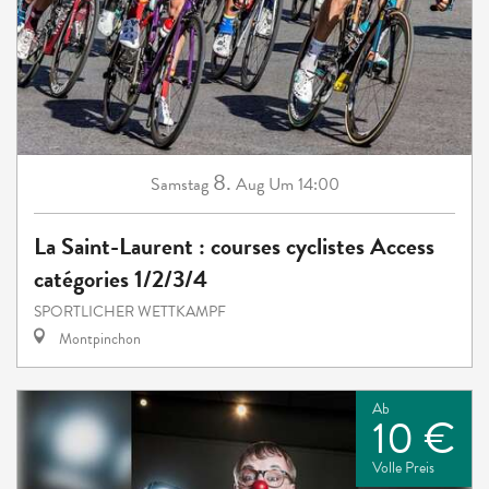
8.
Samstag
Aug
Um 14:00
La Saint-Laurent : courses cyclistes Access
catégories 1/2/3/4
SPORTLICHER WETTKAMPF
Montpinchon
Ab
10 €
Volle Preis