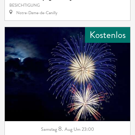
BESICHTIGUNG
Notre-Dame-de-Cenilly
Kostenlos
8.
Samstag
Aug
Um 23:00