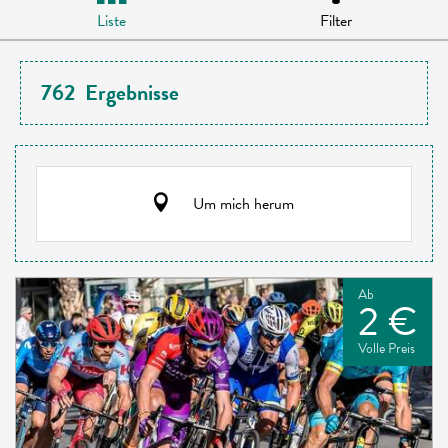
Liste
Filter
762
Ergebnisse
Um mich herum
Ab
2 €
Volle Preis