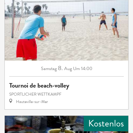
8.
Samstag
Aug
Um 14:00
Tournoi de beach-volley
SPORTLICHER WETTKAMPF
Hauteville-sur-Mer
Kostenlos