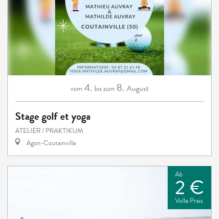
4.
8.
August
vom
bis zum
Stage golf et yoga
ATELIER / PRAKTIKUM
Agon-Coutainville
Ab
2 €
Volle Preis