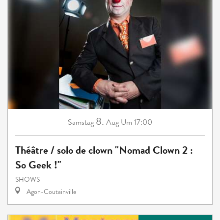
8.
Samstag
Aug
Um 17:00
Théâtre / solo de clown "Nomad Clown 2 :
So Geek !"
SHOWS
Agon-Coutainville