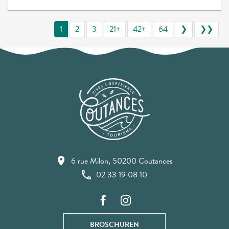
1
2
3
21+
42+
64
❯
❯❯
6 rue Milon, 50200 Coutances
02 33 19 08 10
BROSCHÜREN