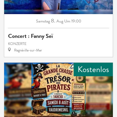
8.
Samstag
Aug
Um 19:00
Concert : Fanny Seï
KONZERTE
Regnéville-sur-Mer
Kostenlos