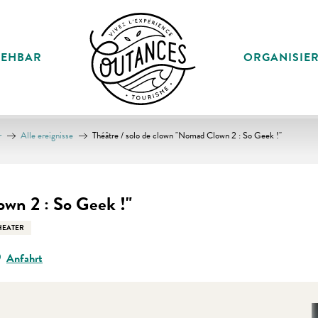
SEHBAR
ORGANISIE
r
Alle ereignisse
Théâtre / solo de clown "Nomad Clown 2 : So Geek !"
own 2 : So Geek !"
HEATER
Anfahrt