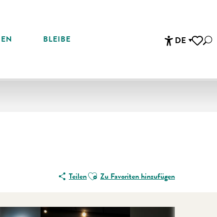
REN
BLEIBE
DE
Suc
Accessibi
Voir les 
Ajouter aux favoris
Teilen
Zu Favoriten hinzufügen