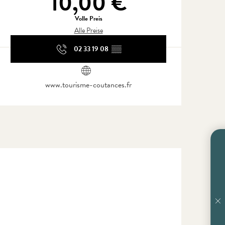
10,00 €
Volle Preis
Alle Preise
02 33 19 08
▒▒
www.tourisme-coutances.fr