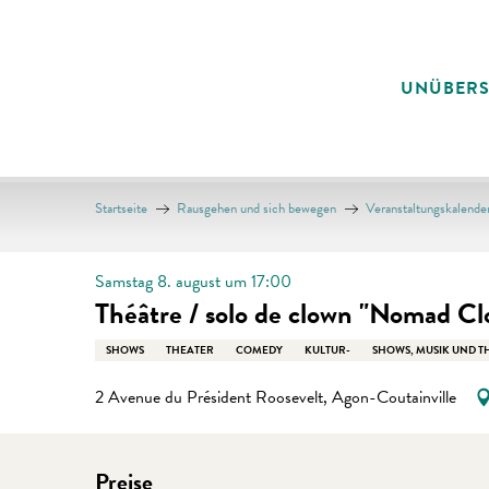
Aller
au
contenu
UNÜBER
principal
Startseite
Rausgehen und sich bewegen
Veranstaltungskalende
Samstag 8. august um 17:00
Théâtre / solo de clown "Nomad Cl
SHOWS
THEATER
COMEDY
KULTUR-
SHOWS, MUSIK UND T
2 Avenue du Président Roosevelt, Agon-Coutainville
Preise