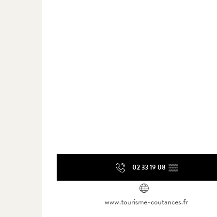
02 33 19 08
▒▒
www.tourisme-coutances.fr