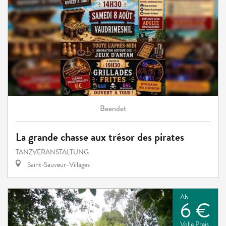
Beendet
La grande chasse aux trésor des pirates
TANZVERANSTALTUNG
Saint-Sauveur-Villages
Ab
6 €
Volle Preis