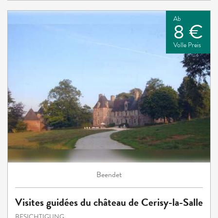
Ab
8 €
Volle Preis
Beendet
Visites guidées du château de Cerisy-la-Salle
BESICHTIGUNG