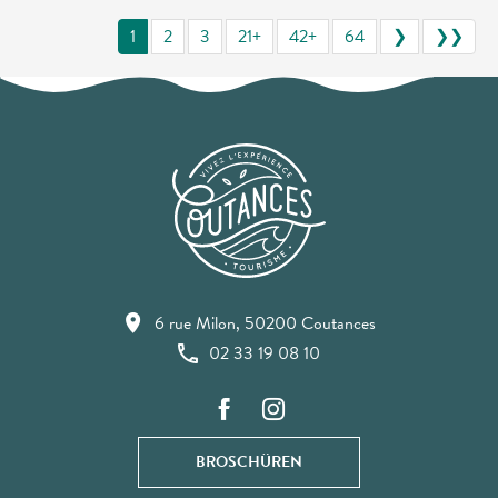
1
2
3
21+
42+
64
❯
❯❯
6 rue Milon, 50200 Coutances
02 33 19 08 10
BROSCHÜREN