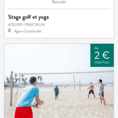
Beendet
Stage golf et yoga
ATELIER / PRAKTIKUM
Agon-Coutainville
Ab
2 €
Volle Preis