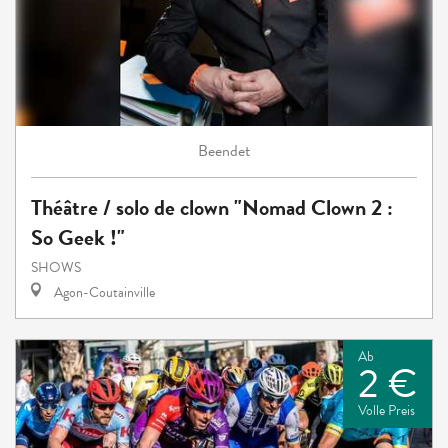
Beendet
Théâtre / solo de clown "Nomad Clown 2 :
So Geek !"
SHOWS
Agon-Coutainville
Ab
2 €
Volle Preis