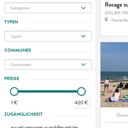
flocage s
ATELIER / P
Hautevill
TYPEN
COMMUNES
PREISE
1 €
420 €
ZUGÄNGLICHKEIT
Donne
accueil-personnes-a-mobilite-reduite-