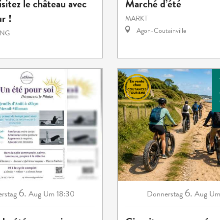
isitez le château avec
Marché d’été
r !
MARKT
Agon-Coutainville
UNG
6.
6.
rstag
Aug
Um 18:30
Donnerstag
Aug
Um