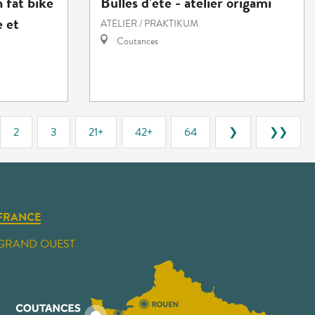
 fat bike
Bulles d’été - atelier origami
e et
ATELIER / PRAKTIKUM
Coutances
2
3
21+
42+
64
❯
❯❯
FRANCE
GRAND OUEST