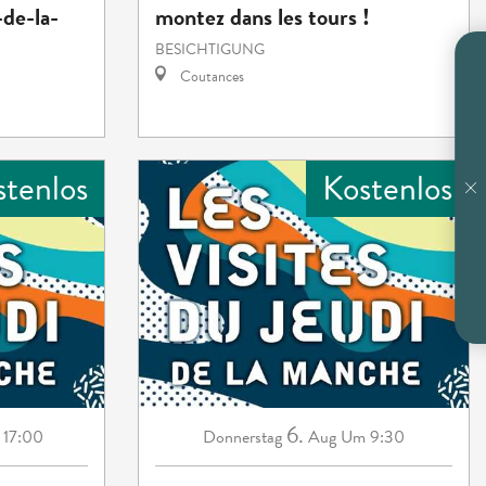
de-la-
montez dans les tours !
BESICHTIGUNG
Coutances
stenlos
Kostenlos
6.
17:00
Donnerstag
Aug
Um 9:30