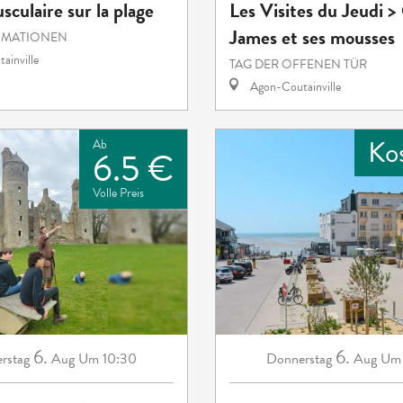
sculaire sur la plage
Les Visites du Jeudi >
James et ses mousses
IMATIONEN
ainville
TAG DER OFFENEN TÜR
Agon-Coutainville
Ko
Ab
6.5 €
Volle Preis
6.
6.
rstag
Aug
Um 10:30
Donnerstag
Aug
Um 