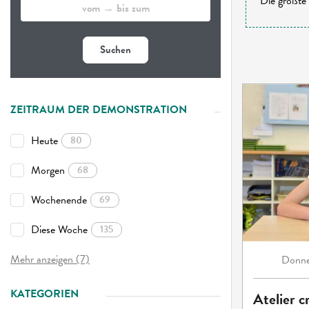
Die größte 
Suchen
ZEITRAUM DER DEMONSTRATION
Heute
80
Morgen
68
Wochenende
69
Diese Woche
135
Mehr anzeigen (7)
Donne
KATEGORIEN
Atelier c