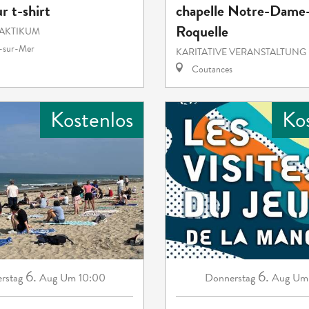
ur t-shirt
chapelle Notre-Dame-
Roquelle
RAKTIKUM
e-sur-Mer
KARITATIVE VERANSTALTUNG
Coutances
Kostenlos
Ko
6.
6.
rstag
Aug
Um 10:00
Donnerstag
Aug
Um 