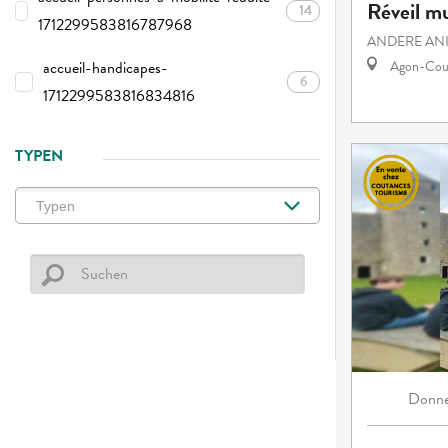
Réveil mu
14
1712299583816787968
ANDERE AN
accueil-handicapes-
Agon-Cout
6
1712299583816834816
TYPEN
Donne