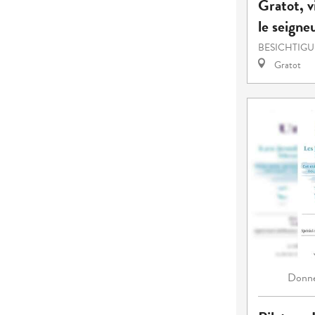
Gratot, v
le seigneu
BESICHTIG
Gratot
Donne