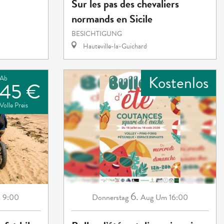
Sur les pas des chevaliers
normands en Sicile
BESICHTIGUNG
Hauteville-la-Guichard
Kostenlos
Ab
45 €
Volle Preis
6.
 9:00
Donnerstag
Aug
Um 16:00