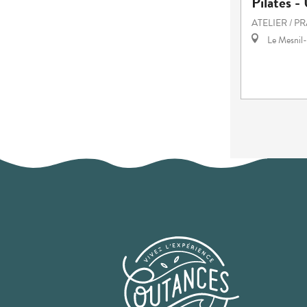
Pilates -
ATELIER / P
Le Mesnil-