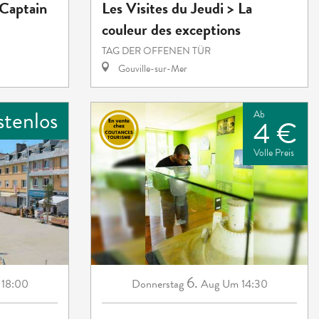
 Captain
Les Visites du Jeudi > La
couleur des exceptions
TAG DER OFFENEN TÜR
Gouville-sur-Mer
stenlos
Ab
4 €
Volle Preis
6.
18:00
Donnerstag
Aug
Um 14:30