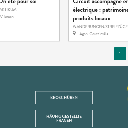
 Un été pour soi
Circuit accompagné en
électrique : patrimoin
RAKTIKUM
produits locaux
Villeman
WANDERUNGEN/STREIFZÜGE
Agon-Coutainville
1
BROSCHÜREN
HÄUFIG GESTELLTE
FRAGEN