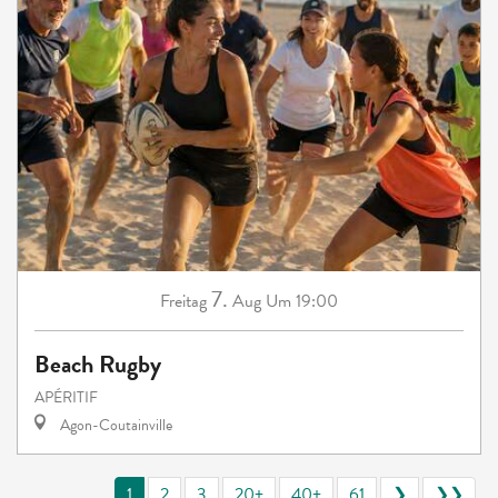
7.
Freitag
Aug
Um 19:00
Beach Rugby
APÉRITIF
Agon-Coutainville
1
2
3
20+
40+
61
❯
❯❯