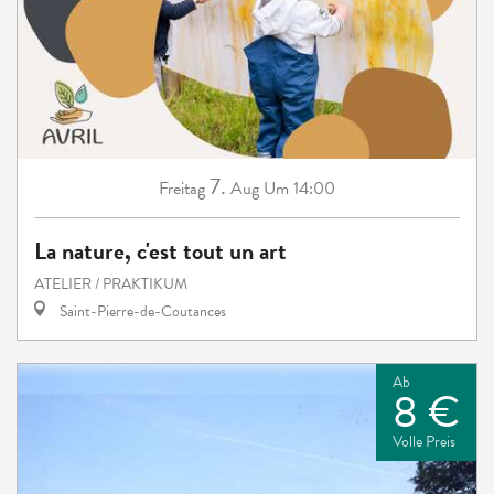
7.
Freitag
Aug
Um 14:00
La nature, c'est tout un art
ATELIER / PRAKTIKUM
Saint-Pierre-de-Coutances
Ab
8 €
Volle Preis