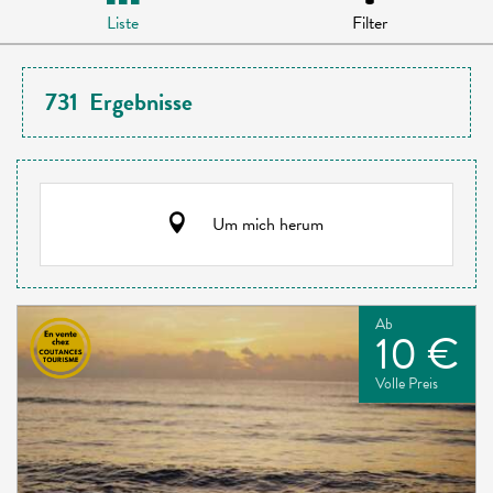
Liste
Filter
731
Ergebnisse
Um mich herum
Ab
10 €
Volle Preis