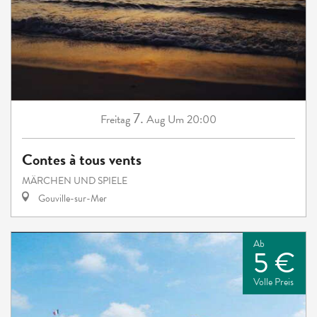
7.
Freitag
Aug
Um 20:00
Contes à tous vents
MÄRCHEN UND SPIELE
Gouville-sur-Mer
Ab
5 €
Volle Preis