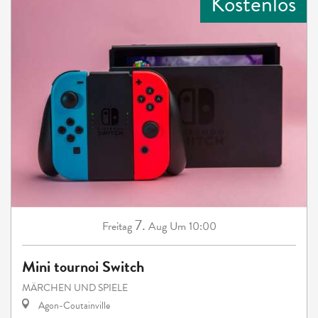
Kostenlos
7.
Freitag
Aug
Um 10:00
Mini tournoi Switch
MÄRCHEN UND SPIELE
Agon-Coutainville