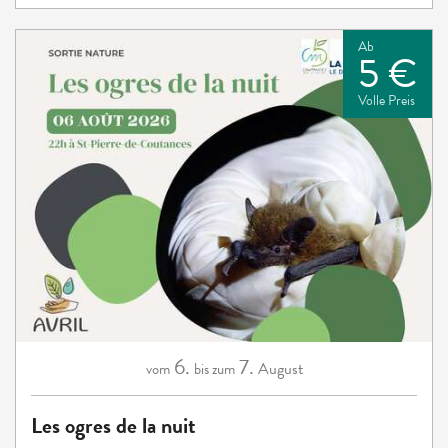
Ab
5 €
Volle Preis
6.
7.
August
vom
bis zum
Les ogres de la nuit