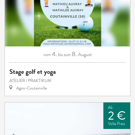
4.
8.
August
vom
bis zum
Stage golf et yoga
ATELIER / PRAKTIKUM
Agon-Coutainville
Ab
2 €
Volle Preis