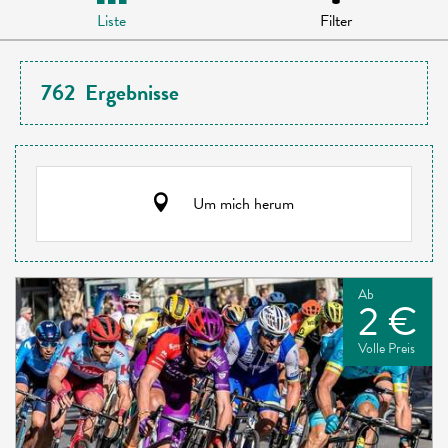
Liste
Filter
762
Ergebnisse
Um mich herum
Ab
2 €
Volle Preis