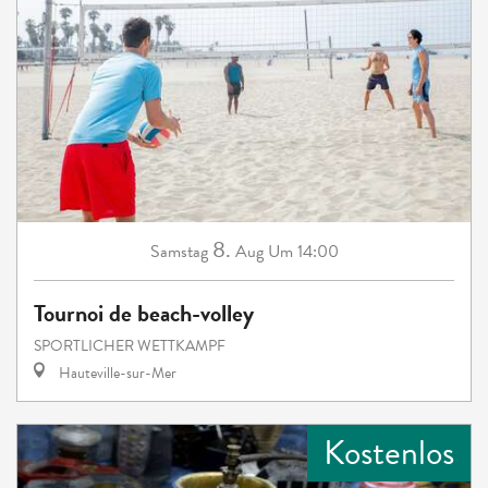
8.
Samstag
Aug
Um 14:00
Tournoi de beach-volley
SPORTLICHER WETTKAMPF
Hauteville-sur-Mer
Kostenlos