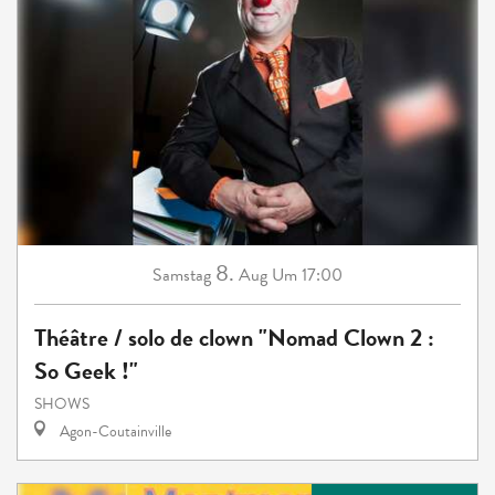
8.
Samstag
Aug
Um 17:00
Théâtre / solo de clown "Nomad Clown 2 :
So Geek !"
SHOWS
Agon-Coutainville