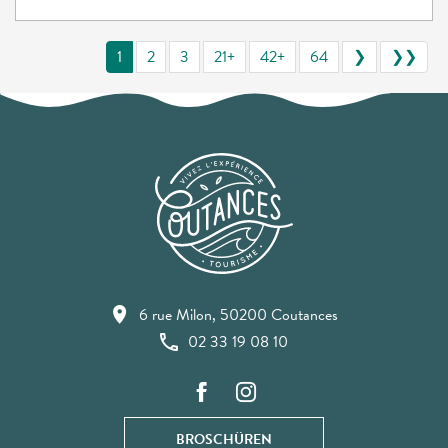
1
2
3
21+
42+
64
❯
❯❯
6 rue Milon, 50200 Coutances
02 33 19 08 10
BROSCHÜREN