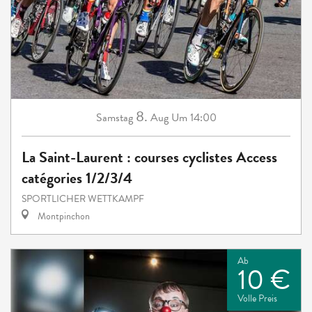
8.
Samstag
Aug
Um 14:00
La Saint-Laurent : courses cyclistes Access
catégories 1/2/3/4
SPORTLICHER WETTKAMPF
Montpinchon
Ab
10 €
Volle Preis