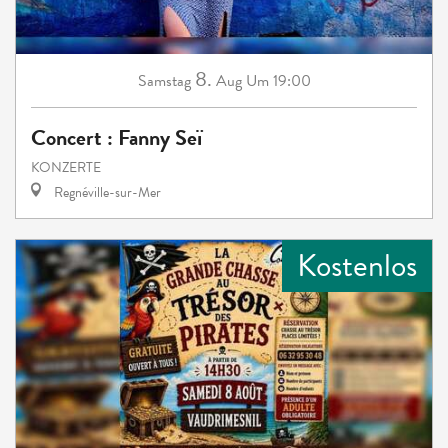
8.
Samstag
Aug
Um 19:00
Concert : Fanny Seï
KONZERTE
Regnéville-sur-Mer
Kostenlos