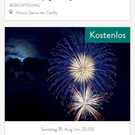
BESICHTIGUNG
Notre-Dame-de-Cenilly
Kostenlos
8.
Samstag
Aug
Um 23:00