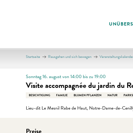
Aller
au
contenu
UNÜBER
principal
Startseite
Rausgehen und sich bewegen
Veranstaltungskalende
Sonntag 16. august von 14:00 bis zu 19:00
Visite accompagnée du jardin du R
BESICHTIGUNG
FAMILIE
BLUMEN PFLANZEN
NATUR
PARKS
Lieu-dit Le Mesnil Rabe de Haut, Notre-Dame-de-Cenill
Preise