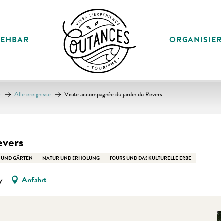
SEHBAR
ORGANISIE
r
Alle ereignisse
Visite accompagnée du jardin du Revers
evers
 UND GÄRTEN
NATUR UND ERHOLUNG
TOURS UND DAS KULTURELLE ERBE
y
Anfahrt