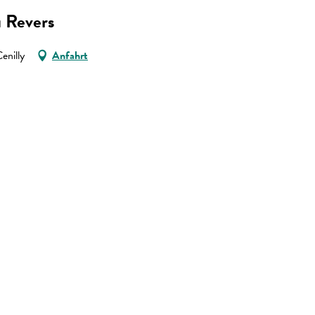
u Revers
enilly
Anfahrt