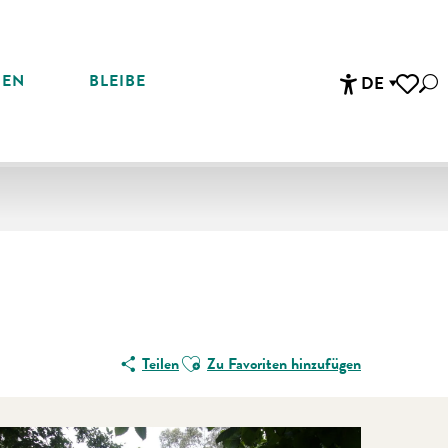
REN
BLEIBE
DE
Suc
Accessibi
Voir les 
Ajouter aux favoris
Teilen
Zu Favoriten hinzufügen