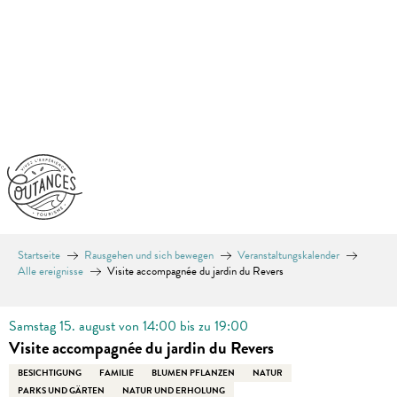
Aller
au
contenu
principal
Startseite
Rausgehen und sich bewegen
Veranstaltungskalender
Alle ereignisse
Visite accompagnée du jardin du Revers
Samstag 15. august von 14:00 bis zu 19:00
Visite accompagnée du jardin du Revers
BESICHTIGUNG
FAMILIE
BLUMEN PFLANZEN
NATUR
PARKS UND GÄRTEN
NATUR UND ERHOLUNG