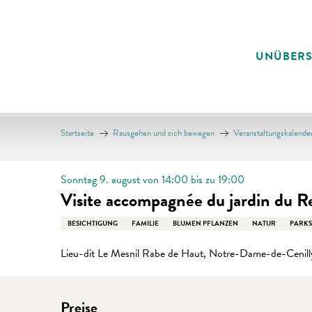
Aller
au
contenu
UNÜBER
principal
Startseite
Rausgehen und sich bewegen
Veranstaltungskalende
Sonntag 9. august von 14:00 bis zu 19:00
Visite accompagnée du jardin du R
BESICHTIGUNG
FAMILIE
BLUMEN PFLANZEN
NATUR
PARKS
Lieu-dit Le Mesnil Rabe de Haut, Notre-Dame-de-Cenill
Preise