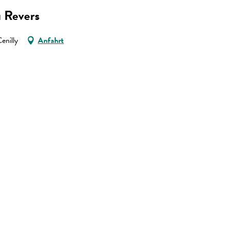
u Revers
enilly
Anfahrt