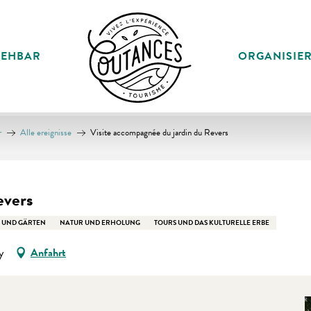
SEHBAR
ORGANISIE
r
Alle ereignisse
Visite accompagnée du jardin du Revers
evers
 UND GÄRTEN
NATUR UND ERHOLUNG
TOURS UND DAS KULTURELLE ERBE
y
Anfahrt