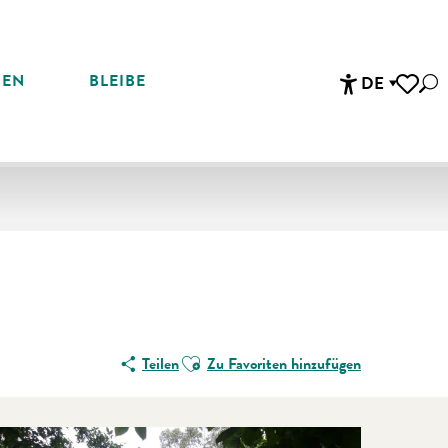
REN
BLEIBE
DE
Suc
Accessibi
Voir les 
Ajouter aux favoris
Teilen
Zu Favoriten hinzufügen