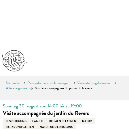
Aller
au
contenu
principal
Startseite
Rausgehen und sich bewegen
Veranstaltungskalender
Alle ereignisse
Visite accompagnée du jardin du Revers
Sonntag 30. august von 14:00 bis zu 19:00
Visite accompagnée du jardin du Revers
BESICHTIGUNG
FAMILIE
BLUMEN PFLANZEN
NATUR
PARKS UND GÄRTEN
NATUR UND ERHOLUNG