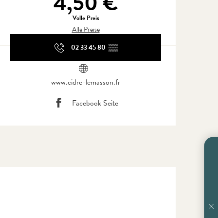
4,50 €
Volle Preis
Alle Preise
02 33 45 80
▒▒
www.cidre-lemasson.fr
Facebook Seite