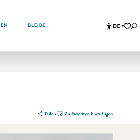
REN
BLEIBE
DE
Suc
Accessibi
Voir les 
Ajouter aux favoris
Teilen
Zu Favoriten hinzufügen