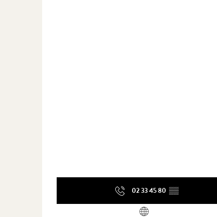
02 33 45 80
▒▒