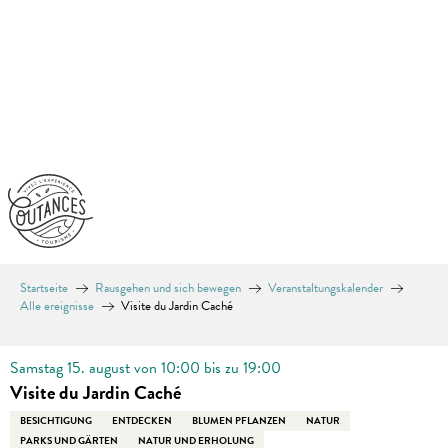
Aller
au
contenu
principal
Startseite
Rausgehen und sich bewegen
Veranstaltungskalender
Alle ereignisse
Visite du Jardin Caché
Samstag 15. august von 10:00 bis zu 19:00
Visite du Jardin Caché
BESICHTIGUNG
ENTDECKEN
BLUMEN PFLANZEN
NATUR
PARKS UND GÄRTEN
NATUR UND ERHOLUNG