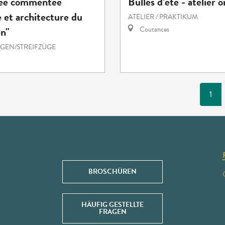
ée commentée
Bulles d’été - atelier 
 et architecture du
ATELIER / PRAKTIKUM
en"
Coutances
EN/STREIFZÜGE
1
BROSCHÜREN
HÄUFIG GESTELLTE
FRAGEN