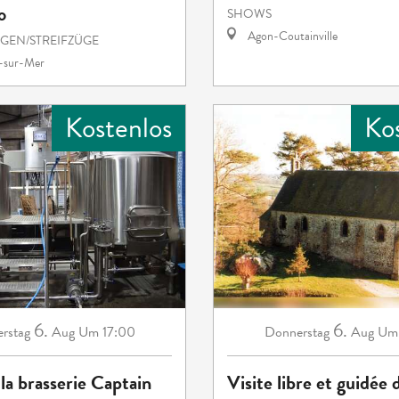
o
SHOWS
Agon-Coutainville
EN/STREIFZÜGE
e-sur-Mer
Kostenlos
Ko
6.
6.
rstag
Aug
Um 17:00
Donnerstag
Aug
Um 
 la brasserie Captain
Visite libre et guidée d