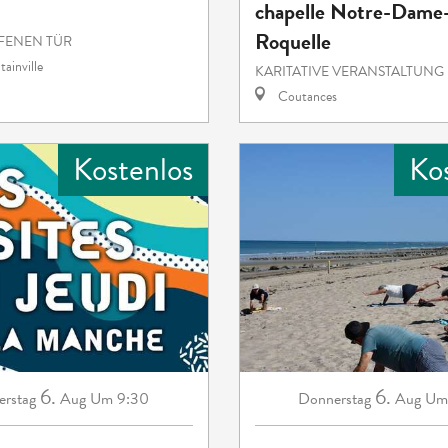
chapelle Notre-Dame-
Roquelle
FENEN TÜR
ainville
KARITATIVE VERANSTALTUNG
Coutances
Kostenlos
Ko
6.
6.
rstag
Aug
Um 9:30
Donnerstag
Aug
Um 