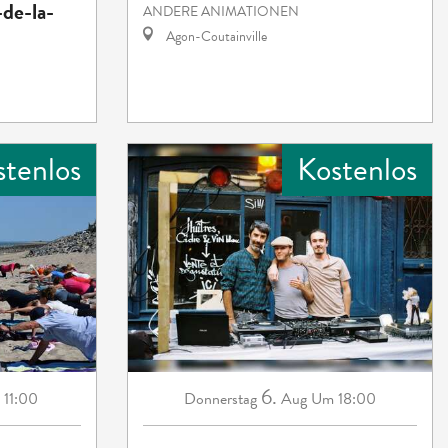
de-la-
ANDERE ANIMATIONEN
Agon-Coutainville
stenlos
Kostenlos
6.
11:00
Donnerstag
Aug
Um 18:00