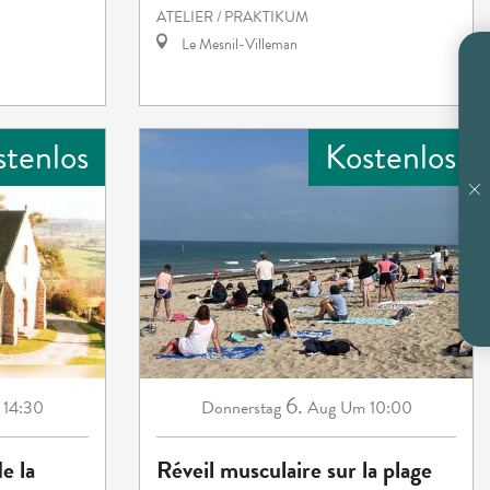
ATELIER / PRAKTIKUM
Le Mesnil-Villeman
stenlos
Kostenlos
6.
14:30
Donnerstag
Aug
Um 10:00
e la
Réveil musculaire sur la plage