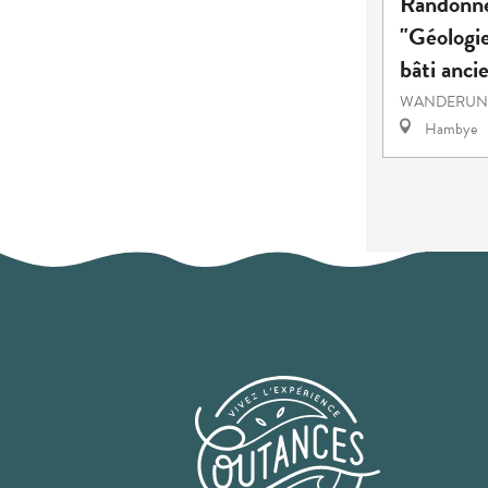
Randonn
"Géologie
bâti anci
WANDERUNG
Hambye