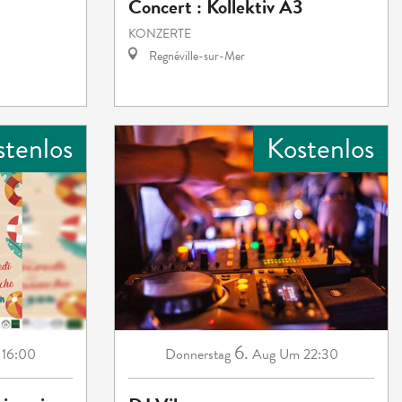
Concert : Kollektiv A3
KONZERTE
Regnéville-sur-Mer
stenlos
Kostenlos
6.
16:00
Donnerstag
Aug
Um 22:30