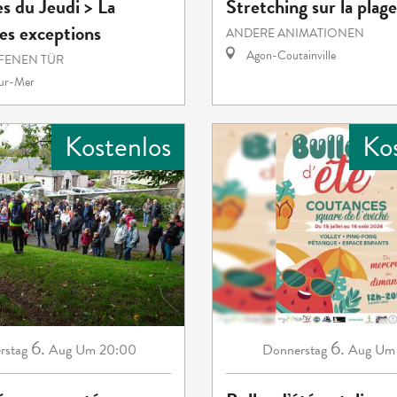
es du Jeudi > La
Stretching sur la plage
es exceptions
ANDERE ANIMATIONEN
Agon-Coutainville
FENEN TÜR
sur-Mer
Kostenlos
Ko
6.
6.
rstag
Aug
Um 20:00
Donnerstag
Aug
Um 