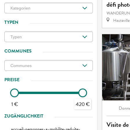
défi phot
WANDERUNG
Hautevill
TYPEN
COMMUNES
PREISE
1 €
420 €
Donne
ZUGÄNGLICHKEIT
Visite de
accueil-personnes-a-mobilite-reduite-