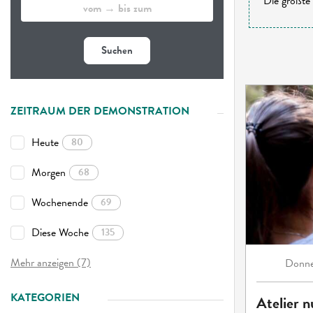
Die größte 
Suchen
ZEITRAUM DER DEMONSTRATION
Heute
80
Morgen
68
Wochenende
69
Diese Woche
135
Mehr anzeigen (7)
Donne
KATEGORIEN
Atelier n