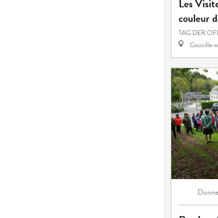
Les Visit
couleur d
TAG DER OF
Gouville-
Donne