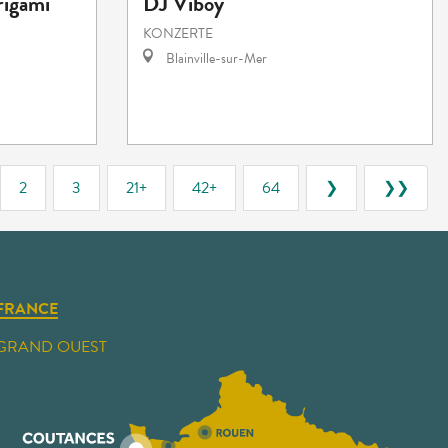
origami
DJ Viboy
KONZERTE
Blainville-sur-Mer
2
3
21+
42+
64
❯
❯❯
FRANCE
GRAND OUEST