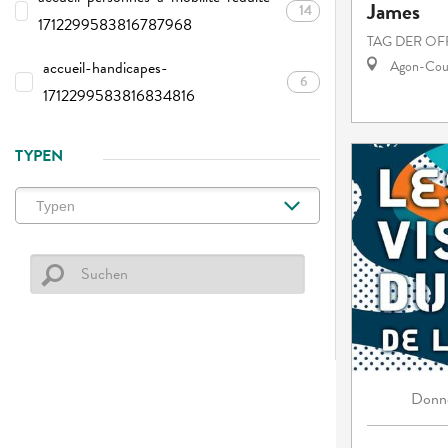
James
14
1712299583816787968
TAG DER OF
accueil-handicapes-
Agon-Cout
6
1712299583816834816
TYPEN
Donne