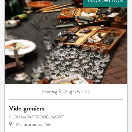
9.
Sonntag
Aug
Um 7:00
Vide-greniers
FLOHMARKT TRÖDELMARKT
Montmartin-sur-Mer