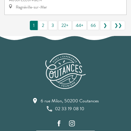
Regnéville-sur-Mer
1
2
3
22+
44+
66
❯
❯❯
6 rue Milon, 50200 Coutances
02 33 19 08 10