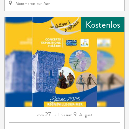
Montmartin-sur-Mer
Kostenlos
27.
9.
Juli
August
vom
bis zum