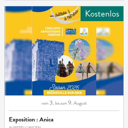
Kostenlos
3.
9.
August
vom
bis zum
Exposition : Anica
AUSSTELLUNGEN