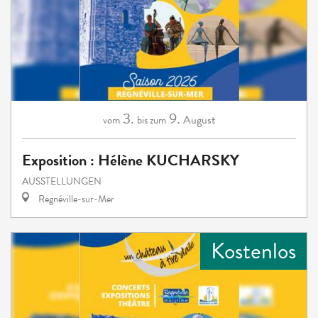
3.
9.
August
vom
bis zum
Exposition : Hélène KUCHARSKY
AUSSTELLUNGEN
Regnéville-sur-Mer
Kostenlos