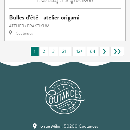
6.
Donnerstag
Aug
Um 16:00
Bulles d’été - atelier origami
ATELIER / PRAKTIKUM
Coutances
1
2
3
21+
42+
64
❯
❯❯
6 rue Milon, 50200 Coutances