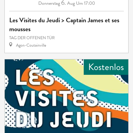
6.
Donnerstag
Aug
Um 17:00
Les Visites du Jeudi > Captain James et ses
mousses
TAG DER OFFENEN TÜR
Agon-Coutainville
Kostenlos