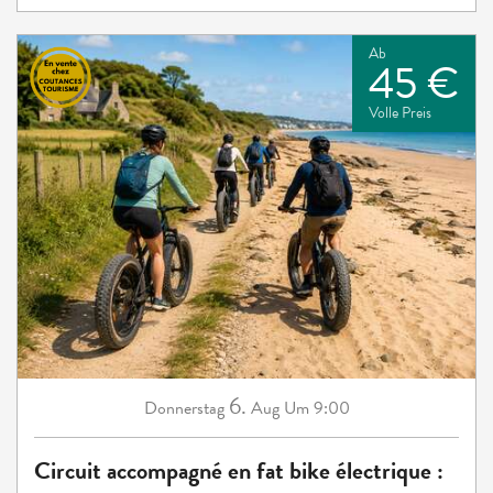
Ab
45 €
Volle Preis
6.
Donnerstag
Aug
Um 9:00
Circuit accompagné en fat bike électrique :