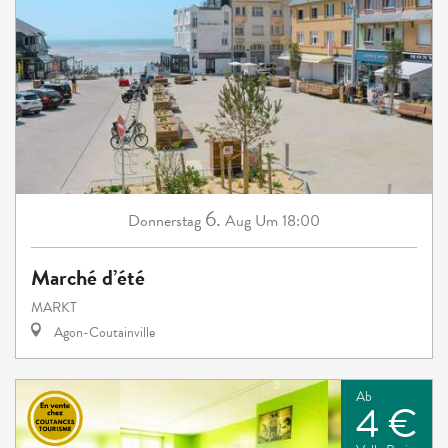
6.
Donnerstag
Aug
Um 18:00
Marché d’été
MARKT
Agon-Coutainville
Ab
4 €