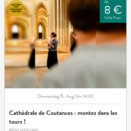
Ab
8 €
Volle Preis
6.
Donnerstag
Aug
Um 14:30
Cathédrale de Coutances : montez dans les
tours !
BESICHTIGUNG