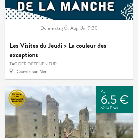
6.
Donnerstag
Aug
Um 9:30
Les Visites du Jeudi > La couleur des
exceptions
TAG DER OFFENEN TÜR
Gouville-sur-Mer
Ab
6.5 €
Volle Preis