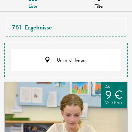
Liste
Filter
761
Ergebnisse
Um mich herum
Ab
9 €
Volle Preis