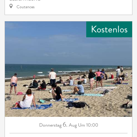
Coutances
Kostenlos
6.
Donnerstag
Aug
Um 10:00