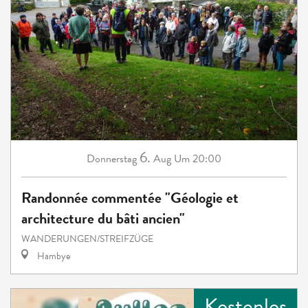
6.
Donnerstag
Aug
Um 20:00
Randonnée commentée "Géologie et
architecture du bâti ancien"
WANDERUNGEN/STREIFZÜGE
Hambye
Kostenlos