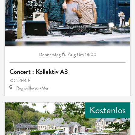
6.
Donnerstag
Aug
Um 18:00
Concert : Kollektiv A3
KONZERTE
Regnéville-sur-Mer
Kostenlos