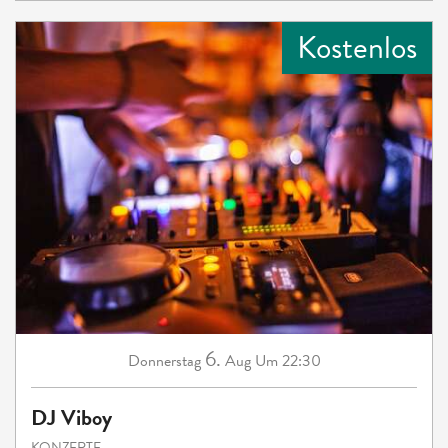
Kostenlos
6.
Donnerstag
Aug
Um 22:30
DJ Viboy
KONZERTE