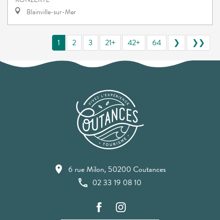
Blainville-sur-Mer
1
2
3
21+
42+
64
❯
❯❯
6 rue Milon, 50200 Coutances
02 33 19 08 10