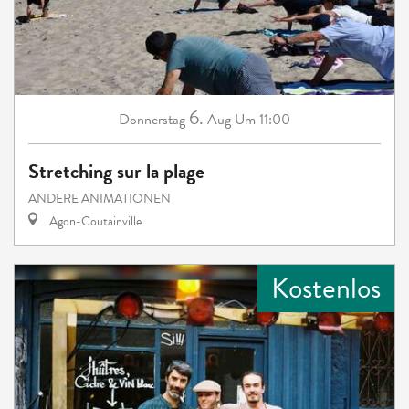
6.
Donnerstag
Aug
Um 11:00
Stretching sur la plage
ANDERE ANIMATIONEN
Agon-Coutainville
Kostenlos