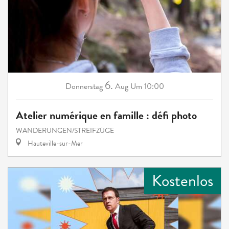
6.
Donnerstag
Aug
Um 10:00
Atelier numérique en famille : défi photo
WANDERUNGEN/STREIFZÜGE
Hauteville-sur-Mer
Kostenlos