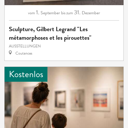
1.
31.
September
Dezember
vom
bis zum
Sculpture, Gilbert Legrand "Les
métamorphoses et les pirouettes"
AUSSTELLUNGEN
Coutances
Kostenlos