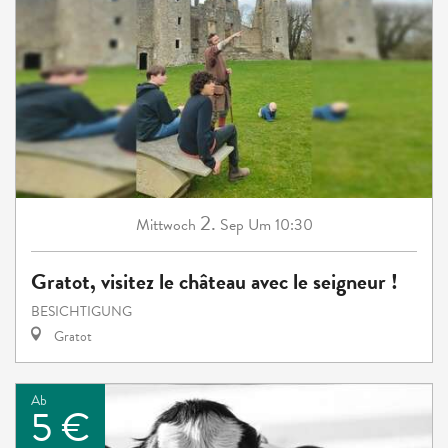
2.
Mittwoch
Sep
Um 10:30
Gratot, visitez le château avec le seigneur !
BESICHTIGUNG
Gratot
Ab
5 €