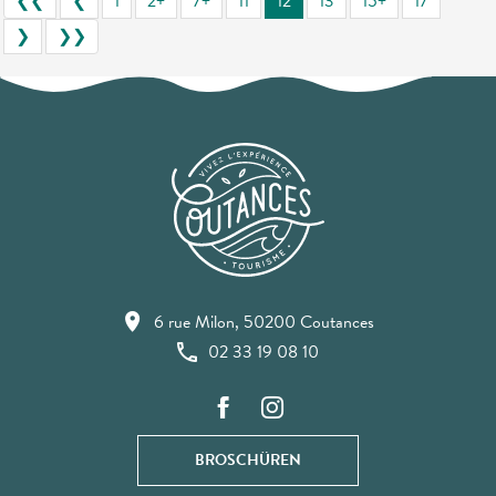
❮❮
❮
1
2+
7+
11
12
13
15+
17
❯
❯❯
6 rue Milon, 50200 Coutances
02 33 19 08 10
BROSCHÜREN