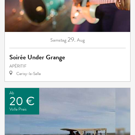
29.
Samstag
Aug
Soirée Under Grange
APÉRITIF
Cerisy-la-Salle
Ab
20 €
Volle Preis