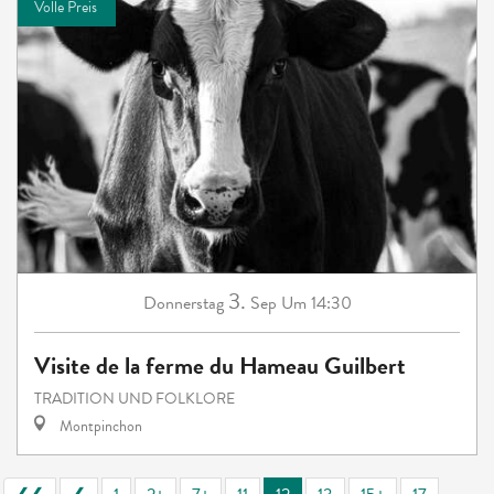
Volle Preis
3.
Donnerstag
Sep
Um 14:30
Visite de la ferme du Hameau Guilbert
TRADITION UND FOLKLORE
Montpinchon