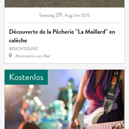
29.
Samstag
Aug
Um 13:15
Découverte de la Pêcherie "La Maillard" en
calèche
BESICHTIGUNG
Montmartin-sur-Mer
Kostenlos