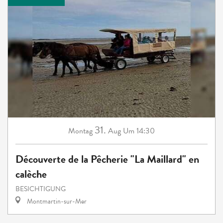
31.
Montag
Aug
Um 14:30
Découverte de la Pêcherie "La Maillard" en
calèche
BESICHTIGUNG
Montmartin-sur-Mer