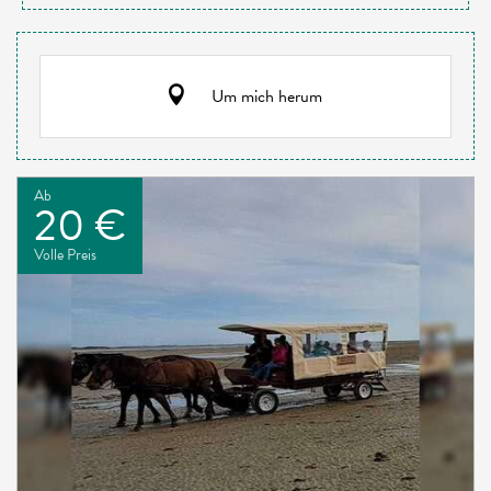
Um mich herum
Ab
20 €
Volle Preis