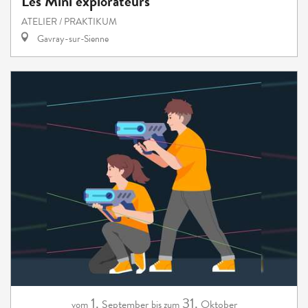
Les Mini explorateurs
ATELIER / PRAKTIKUM
Gavray-sur-Sienne
1.
31.
September
Oktober
vom
bis zum