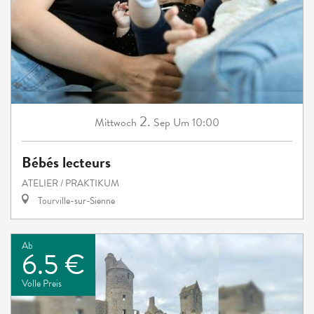
2.
Mittwoch
Sep
Um 10:00
Bébés lecteurs
ATELIER / PRAKTIKUM
Tourville-sur-Sienne
Ab
6.5 €
Volle Preis