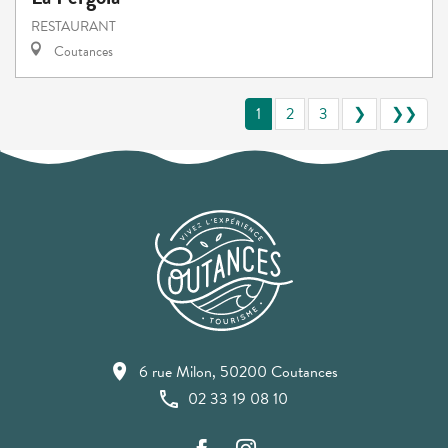
RESTAURANT
Coutances
1
2
3
❯
❯❯
6 rue Milon, 50200 Coutances
02 33 19 08 10