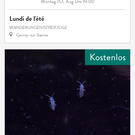
10.
Montag
Aug
Um 19:00
Lundi de l'été
WANDERUNGEN/STREIFZÜGE
Gavray-sur-Sienne
Kostenlos