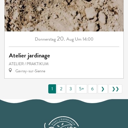
20.
Donnerstag
Aug
Um 14:00
Atelier jardinage
ATELIER / PRAKTIKUM
Gavray-sur-Sienne
1
2
3
5+
6
❯
❯❯