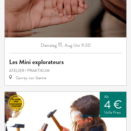
11.
Dienstag
Aug
Um 9:30
Les Mini explorateurs
ATELIER / PRAKTIKUM
Gavray-sur-Sienne
Ab
4 €
Volle Preis