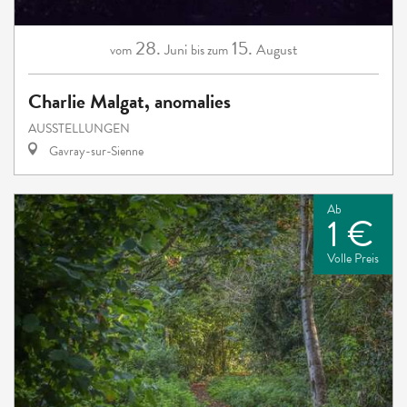
28.
15.
Juni
August
vom
bis zum
Charlie Malgat, anomalies
AUSSTELLUNGEN
Gavray-sur-Sienne
Ab
1 €
Volle Preis