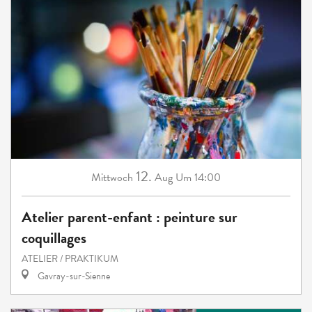
12.
Mittwoch
Aug
Um 14:00
Atelier parent-enfant : peinture sur
coquillages
ATELIER / PRAKTIKUM
Gavray-sur-Sienne