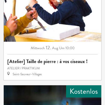
12.
Mittwoch
Aug
Um 10:00
[Atelier] Taille de pierre : à vos ciseaux !
ATELIER / PRAKTIKUM
Saint-Sauveur-Villages
Kostenlos