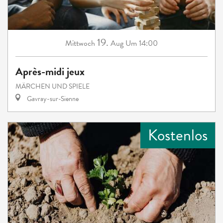
19.
Mittwoch
Aug
Um 14:00
Après-midi jeux
MÄRCHEN UND SPIELE
Gavray-sur-Sienne
Kostenlos