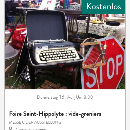
Kostenlos
13.
Donnerstag
Aug
Um 8:00
Foire Saint-Hippolyte : vide-greniers
MESSE ODER AUSSTELLUNG
Gavray-sur-Sienne