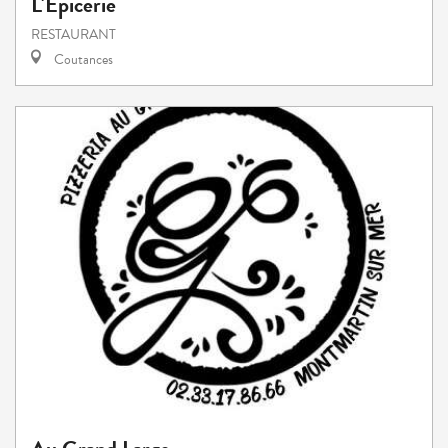
L'Epicerie
RESTAURANT
Coutances