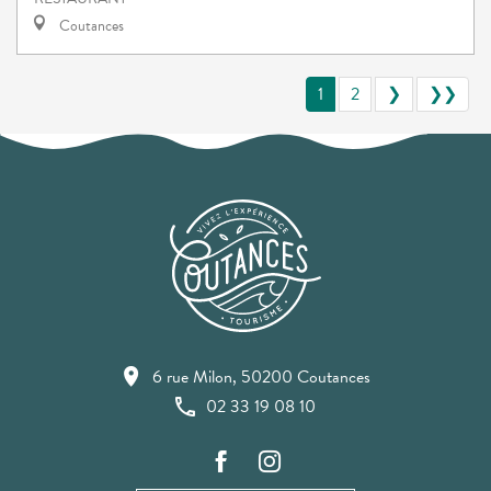
Coutances
1
2
❯
❯❯
6 rue Milon, 50200 Coutances
02 33 19 08 10