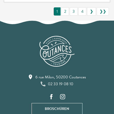
1
2
3
4
❯
❯❯
6 rue Milon, 50200 Coutances
02 33 19 08 10
BROSCHÜREN