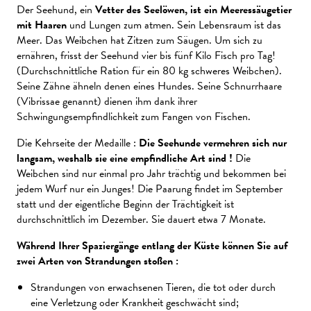
Der Seehund, ein
Vetter des Seelöwen, ist ein Meeressäugetier
mit Haaren
und Lungen zum atmen. Sein Lebensraum ist das
Meer. Das Weibchen hat Zitzen zum Säugen. Um sich zu
ernähren, frisst der Seehund vier bis fünf Kilo Fisch pro Tag!
(Durchschnittliche Ration für ein 80 kg schweres Weibchen).
Seine Zähne ähneln denen eines Hundes. Seine Schnurrhaare
(Vibrissae genannt) dienen ihm dank ihrer
Schwingungsempfindlichkeit zum Fangen von Fischen.
Die Kehrseite der Medaille :
Die Seehunde vermehren sich nur
langsam, weshalb sie eine empfindliche Art sind !
Die
Weibchen sind nur einmal pro Jahr trächtig und bekommen bei
jedem Wurf nur ein Junges! Die Paarung findet im September
statt und der eigentliche Beginn der Trächtigkeit ist
durchschnittlich im Dezember. Sie dauert etwa 7 Monate.
Während Ihrer Spaziergänge entlang der Küste können Sie auf
zwei Arten von Strandungen stoßen :
Strandungen von erwachsenen Tieren, die tot oder durch
eine Verletzung oder Krankheit geschwächt sind;