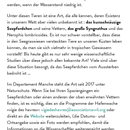
werden, wenn der Wasserstand niedrig ist.
Unter diesen Tieren ist eine Art, die alle kennen, deren Existenz
in unserem Watt aber vielen unbekannt ist :
das kurzschnäuzige
Seepferdchen
und seine Vettern,
das große Syngnathus
und das
Nerophis lombricoides. Es ist nur schwer vorstellbar, dass diese
in den Seegraswiesen versteckten Tiere an unseren Küsten leben
können, da man sie sich vielmehr in tropischen Gewässern
vorstellt! Bis heute gibt es nur sehr wenige wissenschaftliche
Studien über diese jedoch allen bekannte Art! Viele sind über
diese Situation besorgt, da das Seepferdchen vom Aussterben
bedroht ist …
Im Departement Manche steht die Art seit 2017 unter
Naturschutz. Wenn Sie bei Ihren Spaziergängen ein
Seepferdchen oder einen anderen der oben erwähnten Vettern
finden, ist es wichtig, dies an die Programme der Hafenwache
«vigie des havres»:
vigiedeshavres@associationavril.org
oder
direkt an die
Website
weiterzuleiten, (die Datums- und
Ortsangabe sowie ein Foto werden empfohlen, damit die
Informationen an die Wissenschaftler weitergereicht werden