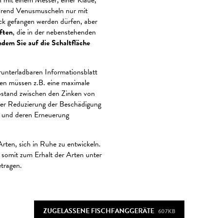
 mit einem Messer, einer Klaue,
ährend Venusmuscheln nur mit
ock gefangen werden dürfen, aber
iften
, die in der nebenstehenden
ndem Sie auf die Schaltfläche
unterladbaren Informationsblatt
en müssen z.B. eine maximale
stand zwischen den Zinken von
iner Reduzierung der Beschädigung
n und deren Erneuerung
rten, sich in Ruhe zu entwickeln.
 somit zum Erhalt der Arten unter
tragen.
ZUGELASSENE FISCHFANGGERÄTE
607KB