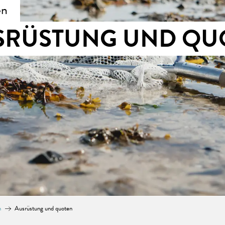
en
SRÜSTUNG UND QU
n
Ausrüstung und quoten