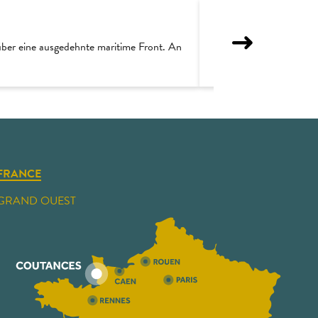
über eine ausgedehnte maritime Front. An
Wattfischen : Welche A
FRANCE
GRAND OUEST