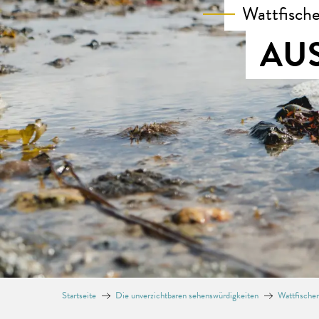
Wattfisch
AU
Startseite
Die unverzichtbaren sehenswürdigkeiten
Wattfische