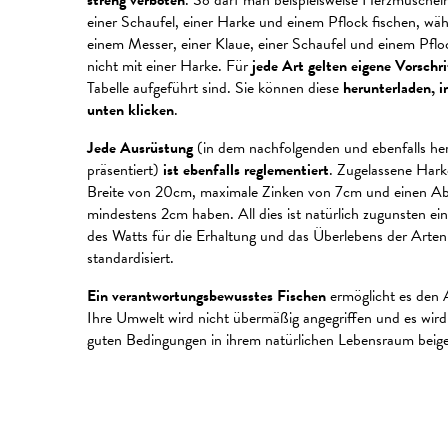
streng verboten
. So darf man beispielsweise Herzmuscheln
einer Schaufel, einer Harke und einem Pflock fischen, w
einem Messer, einer Klaue, einer Schaufel und einem Pfl
nicht mit einer Harke. Für
jede Art gelten eigene Vorschr
Tabelle aufgeführt sind. Sie können diese
herunterladen, i
unten klicken
.
Jede Ausrüstung
(in dem nachfolgenden und ebenfalls her
präsentiert)
ist ebenfalls reglementiert
. Zugelassene Hark
Breite von 20cm, maximale Zinken von 7cm und einen Ab
mindestens 2cm haben. All dies ist natürlich zugunsten e
des Watts für die Erhaltung und das Überlebens der Arte
standardisiert.
Ein verantwortungsbewusstes Fischen
ermöglicht es den A
Ihre Umwelt wird nicht übermäßig angegriffen und es wird
guten Bedingungen in ihrem natürlichen Lebensraum beige